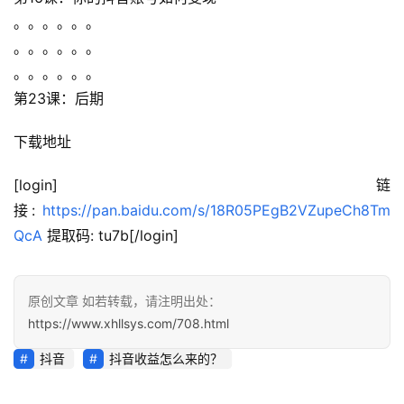
避
。。。。。。
坑
。。。。。。
指
南
。。。。。。
登录
注册
第23课：后期
运
下载地址
营
百
[login]链
科
接: 
https://pan.baidu.com/s/18R05PEgB2VZupeCh8Tm
QcA
 提取码: tu7b[/login]
创
业
资
源
原创文章 如若转载，请注明出处：
https://www.xhllsys.com/708.html
抖音
抖音收益怎么来的？
会
员