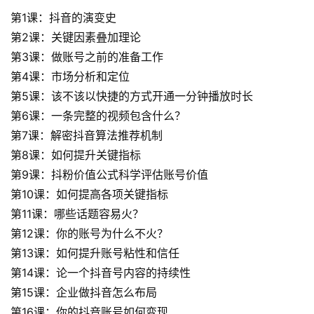
第1课：抖音的演变史
第2课：关键因素叠加理论
第3课：做账号之前的准备工作
第4课：市场分析和定位
首
第5课：该不该以快捷的方式开通一分钟播放时长
页
第6课：一条完整的视频包含什么？
第7课：解密抖音算法推荐机制
行
第8课：如何提升关键指标
业
第9课：抖粉价值公式科学评估账号价值
快
讯
第10课：如何提高各项关键指标
第11课：哪些话题容易火？
开
第12课：你的账号为什么不火？
眼
第13课：如何提升账号粘性和信任
案
第14课：论一个抖音号内容的持续性
例
第15课：企业做抖音怎么布局
第16课：你的抖音账号如何变现