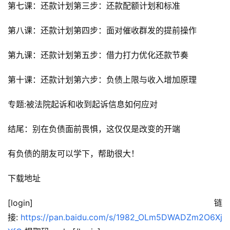
运
第七课：还款计划第三步：还款配额计划和标准
营
百
第八课：还款计划第四步：面对催收群发的提前操作
科
第九课：还款计划第五步：借力打力优化还款节奏
创
第十课：还款计划第六步：负债上限与收入增加原理
业
资
专题:被法院起诉和收到起诉信息如何应对
源
结尾：别在负债面前畏惧，这仅仅是改变的开端
会
有负债的朋友可以学下，帮助很大！
员
专
下载地址
区
[login]链
接: 
https://pan.baidu.com/s/1982_OLm5DWADZm2O6Xj