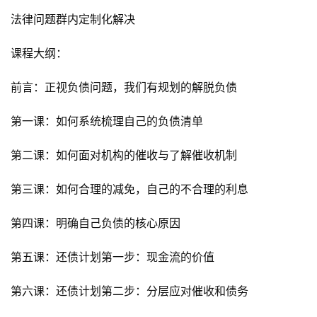
页
法律问题群内定制化解决
行
课程大纲：
业
快
前言：正视负债问题，我们有规划的解脱负债
讯
第一课：如何系统梳理自己的负债清单
开
第二课：如何面对机构的催收与了解催收机制
眼
案
第三课：如何合理的减免，自己的不合理的利息
例
第四课：明确自己负债的核心原因
避
坑
第五课：还债计划第一步：现金流的价值
指
南
第六课：还债计划第二步：分层应对催收和债务
登录
注册