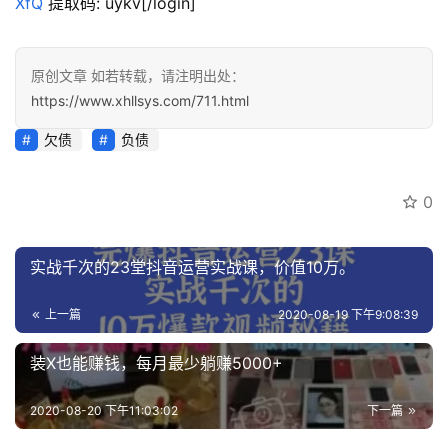
XfQ
 提取码: uykv[/login]
原创文章 如若转载，请注明出处：
https://www.xhllsys.com/711.html
欠债
负债
0
实战千次的23堂抖音运营实战课，价值10万。
上一篇
2020-08-19 下午9:08:39
装X也能赚钱，每月最少躺赚5000+
2020-08-20 下午11:03:02
下一篇