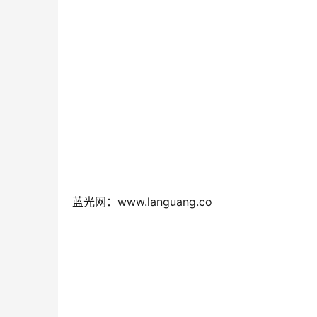
蓝光网：www.languang.co