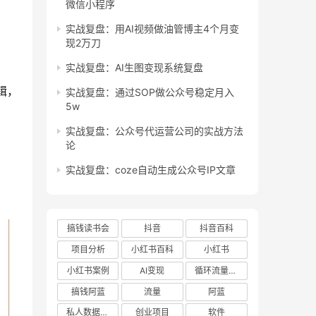
微信小程序
实战复盘：用AI视频做油管博主4个月变
现2万刀
实战复盘：AI生图变现系统复盘
辑，
实战复盘：通过SOP做公众号稳定月入
5w
实战复盘：公众号代运营公司的实战方法
论
实战复盘：coze自动生成公众号IP文章
搞钱读书会
抖音
抖音百科
项目分析
小红书百科
小红书
小红书案例
AI变现
循环流量实验室
搞钱阿蓝
流量
阿蓝
私人数据库项目
创业项目
软件