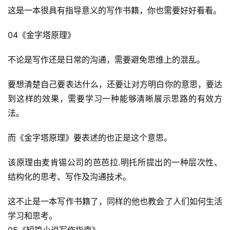
这是一本很具有指导意义的写作书籍，你也需要好好看看。
首
页
04《金字塔原理》
不论是写作还是日常的沟通，需要避免思维上的混乱。
行
业
要想清楚自己要表达什么，还要让对方明白你的意思，要达
快
讯
到这样的效果，需要学习一种能够清晰展示思路的有效方
法。
开
而《金字塔原理》要表述的也正是这个意思。
眼
案
该原理由麦肯锡公司的芭芭拉.明托所提出的一种层次性、
例
结构化的思考、写作及沟通技术。
避
这不止是一本写作书籍了，同样的他也教会了人们如何生活
坑
学习和思考。
指
南
05《短篇小说写作指南》