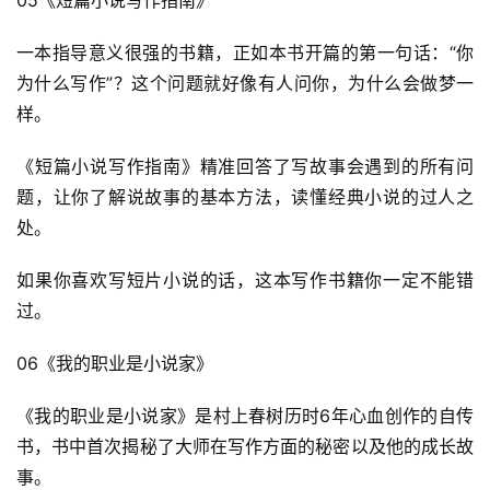
登录
注册
一本指导意义很强的书籍，正如本书开篇的第一句话：“你
运
营
为什么写作”？这个问题就好像有人问你，为什么会做梦一
百
样。
科
《短篇小说写作指南》精准回答了写故事会遇到的所有问
创
题，让你了解说故事的基本方法，读懂经典小说的过人之
业
处。
资
源
如果你喜欢写短片小说的话，这本写作书籍你一定不能错
过。
会
06《我的职业是小说家》
员
专
《我的职业是小说家》是村上春树历时6年心血创作的自传
区
书，书中首次揭秘了大师在写作方面的秘密以及他的成长故
事。