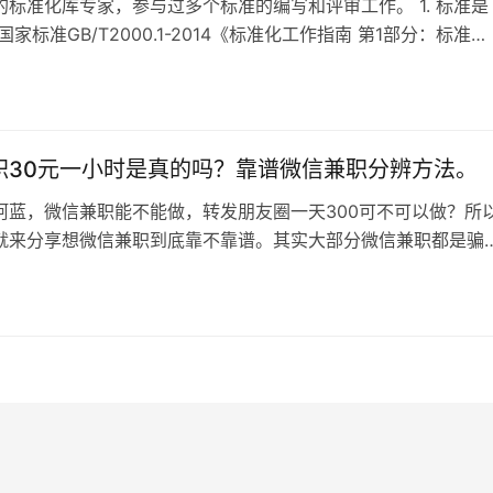
的标准化库专家，参与过多个标准的编写和评审⼯作。 1. 标准是
国家标准GB/T2000.1-2014《标准化⼯作指南 第1部分：标准化
动的通⽤术语》定义，标准是“通过标准化活动，按照规定的个程
⼀致制定，为各种活动或结果提供规则、指南或特性，供共同使
使⽤的⽂件”。 听起来这么绕，那我们举两个例⼦。 例1：⼤家出
…
职30元一小时是真的吗？靠谱微信兼职分辨方法。
阿蓝，微信兼职能不能做，转发朋友圈一天300可不可以做？所
就来分享想微信兼职到底靠不靠谱。其实大部分微信兼职都是骗
骗你的微信帐号，要么骗你的钱，或者帐号和钱一起骗，甚至还
号做ZP等非法的行为。具体有哪些呢？ 第一种，微信出租 这样
在QQ空间发广告招人，利用学生警惕性差的弱点，每天30元的
号使用 然后拿到帐…