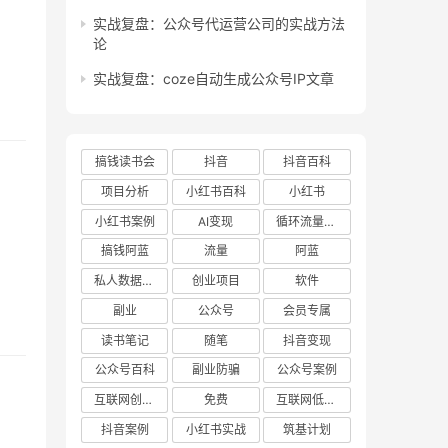
实战复盘：公众号代运营公司的实战方法
论
实战复盘：coze自动生成公众号IP文章
搞钱读书会
抖音
抖音百科
项目分析
小红书百科
小红书
小红书案例
AI变现
循环流量实验室
搞钱阿蓝
流量
阿蓝
私人数据库项目
创业项目
软件
副业
公众号
会员专属
读书笔记
随笔
抖音变现
公众号百科
副业防骗
公众号案例
互联网创业项目
免费
互联网低成本创业项目
抖音案例
小红书实战
筑基计划