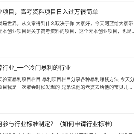
摊卖。 每天的下单数量是没有限制的，所以说多劳多得，下单商
多，自然赚的也越多。…
业项目，高考资料项目日入过万很简单
就是世界，从文章得到什么取决于你 大家好，今天阿蓝给大家带
无本创业项目是关于高考资料的项目，这个无本创业项目，也是
产品的一个分支，属于教育行业，为什么说他是无本创业项目
整个过程你不需要付出什么成本，高考资料是可以反复出售的，
刚需行业，具体怎么回事呢？听我慢慢介绍。 首先，对于高考这
说，在很多人眼里就是实现阶级跃…
葬行业_一个冷门暴利的行业
实验室暴利项目栏目 暴利项目栏目分享各种暴利赚钱方法 今天
项目我是一次聚会时候发现的 兄弟说他的老婆去给他的宝贝儿子
一听给我整懵了，我昨天还看到他们在朋友圈炫耀儿子学会游泳
怎么就下葬了？？？ 经过一番仔细了解原来是一直宠物狗被车撞
婆把这宠物狗当儿子养，死了也要下葬，据说安排下载服务还要
呢！ 那么今天这个暴利项…
何参与行业标准制定？（如何申请行业标准）