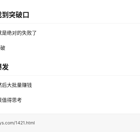
找到突破口
就是绝对的失败了
突破
爆发
然后大批量赚钱
很值得思考
sys.com/1421.html