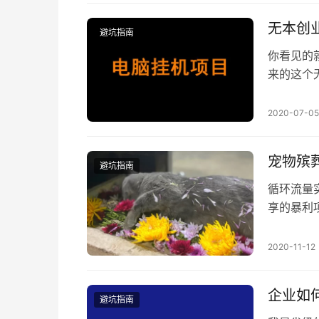
块拿去摆
品数量越
无本创
避坑指南
你看见的
来的这个
属于虚拟
呢？因为
2020-07-05
而且这是
个话题来
宠物殡
避坑指南
循环流量
享的暴利
下葬 这
了，今天
2020-11-12
了，他老
几千块钱
企业如
避坑指南