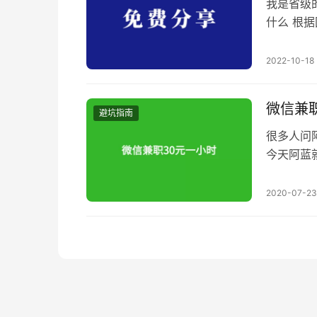
我是省级
什么 根据
和相关活
序经协商
2022-10-18
⽤和重复
⻔，不管
微信兼
避坑指南
很多人问
今天阿蓝
局，要么
用你的帐
2020-07-23
人一般是
格收微信