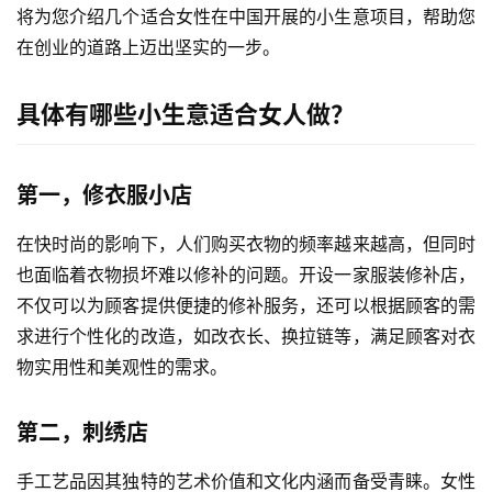
将为您介绍几个适合女性在中国开展的小生意项目，帮助您
在创业的道路上迈出坚实的一步。
具体有哪些小生意适合女人做？
第一，修衣服小店
在快时尚的影响下，人们购买衣物的频率越来越高，但同时
也面临着衣物损坏难以修补的问题。开设一家服装修补店，
不仅可以为顾客提供便捷的修补服务，还可以根据顾客的需
首
求进行个性化的改造，如改衣长、换拉链等，满足顾客对衣
页
物实用性和美观性的需求。
行
第二，刺绣店
业
快
手工艺品因其独特的艺术价值和文化内涵而备受青睐。女性
讯