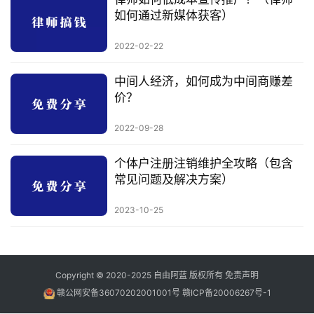
如何通过新媒体获客）
2022-02-22
中间人经济，如何成为中间商赚差
价？
2022-09-28
个体户注册注销维护全攻略（包含
常见问题及解决方案）
2023-10-25
Copyright © 2020-2025
自由阿蓝
版权所有
免责声明
赣公网安备36070202001001号
赣ICP备20006267号-1