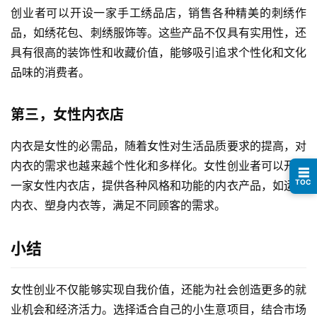
创业者可以开设一家手工绣品店，销售各种精美的刺绣作
品，如绣花包、刺绣服饰等。这些产品不仅具有实用性，还
开
眼
具有很高的装饰性和收藏价值，能够吸引追求个性化和文化
案
品味的消费者。
例
第三，女性内衣店
避
坑
内衣是女性的必需品，随着女性对生活品质要求的提高，对
指
内衣的需求也越来越个性化和多样化。女性创业者可以开设
☰
南
TOC
一家女性内衣店，提供各种风格和功能的内衣产品，如运动
登录
注册
内衣、塑身内衣等，满足不同顾客的需求。
运
营
小结
百
科
女性创业不仅能够实现自我价值，还能为社会创造更多的就
创
业机会和经济活力。选择适合自己的小生意项目，结合市场