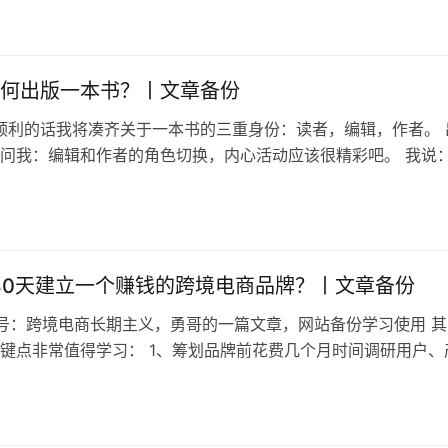
市场营销和品牌建设的起手式，这其中可以分为两步：一步是理
Market Research）。 它来自于脚踏实地的走访，与…
何出版一本书？丨文章备份
，顺利的话我将凑齐关于一本书的三重身份：读者，编辑，作者。 
问我：编辑和作者的角色切换，内心活动应该很精彩吧。 我说
得狗血淋头，一边把自己夸上天。（哈哈哈） 你是不是没有想
作者是相爱相杀的关系？编辑不只是校对错别字那么简单。书稿
个人闭门造车弄出来的。 其实关于书 ，关于出版一本书，还有
80天建立一个赚钱的跨境电商品牌？丨文章备份
：跨境电商长期主义，勇哥的一篇文章，网站备份学习使用 其
键点非常值得学习： 1、筹划品牌前花费几个月时间调研用户、
等细节 2、从长期变现角度入手，抓住某个细分人群10年的服
费广告完成冷启动，快速试错 4、目标用户还没有被头部同行完
纳瓦尔宝典》里写到：赚钱跟努力程度没什么必然联系，财…