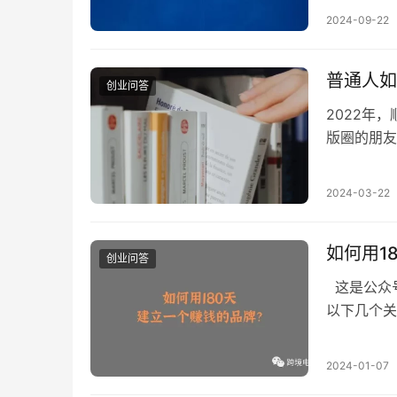
费者研究是
2024-09-22
的市场调研（
普通人如
创业问答
2022年
版圈的朋友
边把自己骂
到，编辑和
2024-03-22
不是作者一
跟普通人…
如何用1
创业问答
这是公众号
以下几个关
品、渠道等
3、通过付
2024-01-07
智占领 《