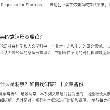
 Requests for Startups——邀请创业者在这些领域尝试突破
tps://www.ycombinator.com/rfs 我将内容快速整理分享。 ##
场 – Garry Tan…
典的意识形态理论？
论是社会科学和人文学科中一个非常丰富和多元的研究领域。以
泛认为是经典的意识形态理论，它们来自不同的时代和思想流派
格斯的意识形态理论： 马克思和恩格斯将意识形态视为与社会
相联系的观念体系，特别是他们关于“意识形态国家机器”和“阶
。 葛兰西的文化领导权理论： 葛兰西提出了“文化领导权”
…
什么是洞察？如何找洞察？丨文章备份
概念辨析5：场景洞察 本系列文章是对我提出的「增量增长大
细拆解，尤其是对一系列基本概念进行辨析和说明。 争取每篇
小精悍，逻辑自洽，案例生动，引人思考。欢迎大家一起讨论^_^