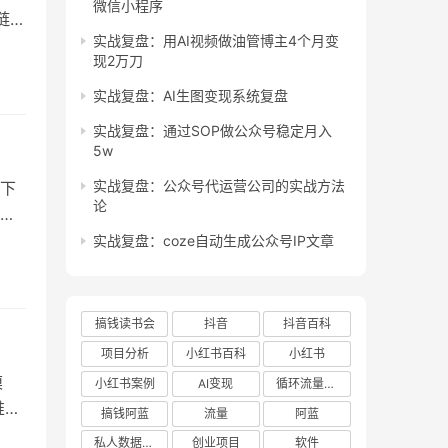
微信小程序
。链接
实战复盘：用AI视频做油管博主4个月变
 安全
现2万刀
实战复盘：AI生图变现系统复盘
实战复盘：通过SOP做公众号稳定月入
5w
实战复盘：公众号代运营公司的实战方法
下
论
：
的物
实战复盘：coze自动生成公众号IP文章
级意
搞钱读书会
抖音
抖音百科
项目分析
小红书百科
小红书
模
小红书案例
AI变现
循环流量实验室
推文
搞钱阿蓝
流量
阿蓝
 消
私人数据库项目
创业项目
软件