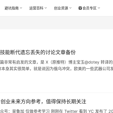
避坑指南
运营百科
创业资源
会员专区
技能断代遗忘丢失的讨论文章备份
篇非常有启发的文章，是 X（原推特）博主宝玉@dotey 转译
章本身其实很简单，就是说因为俄乌冲突，欧美的一些武器公司
是什么几百万一枚的导弹，而是类似“毒刺”一类的大批量导弹 
时候发现，自己无法生产了，因为技术断代了，对应的产业链从
要么去世，又或者相应的技术资料都丢失了，掌握整个制作流程
 AI 创业未来方向参考，值得保持长期关注
号：吴鲁加 仅做参考学习 刚刚在 Twitter 看到 YC 发布了 20