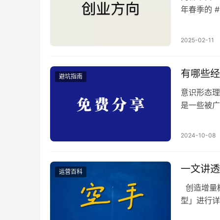
年春季的 #
是： – ht
的 AI 应用市
2025-02-11
有哪些经
避坑指南
意识形态理
是一些被广
马克思和恩
质生产条件
2024-10-08
识”的理论
（hegemo
一文讲透
运营百科
创造增量
型」进行详
都能做到短