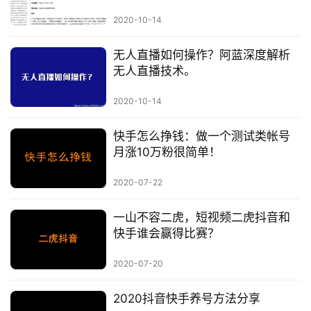
例
2020-10-14
避
无人直播如何操作？阿蓝深度解析
坑
无人直播技术。
指
南
2020-10-14
登录
注册
快手怎么挣钱：做一个测试类帐号
运
月涨10万粉很简单！
营
百
2020-07-22
科
一山不容二虎，短视频二虎抖音和
创
快手谁会赢得比赛？
业
资
2020-07-20
源
2020抖音快手养号方法分享