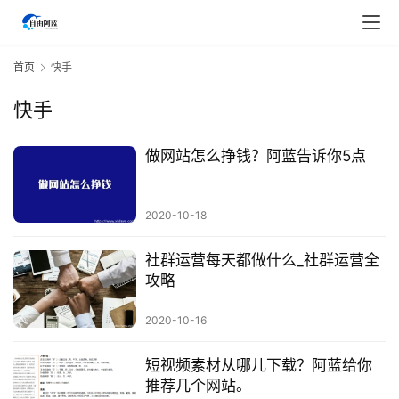
首页
快手
快手
做网站怎么挣钱？阿蓝告诉你5点
首
页
2020-10-18
行
业
社群运营每天都做什么_社群运营全
快
攻略
讯
2020-10-16
开
短视频素材从哪儿下载？阿蓝给你
眼
推荐几个网站。
案