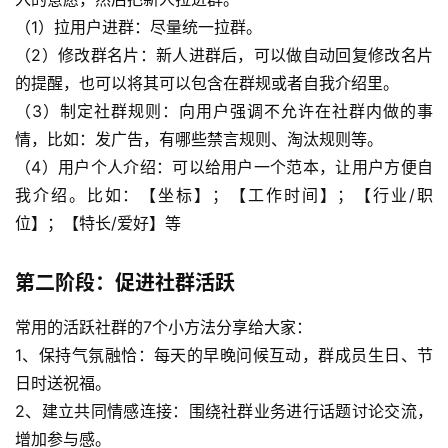
（1）拉用户进群：尽量统一拉群。
（2）修改群名片：新人进群后，可以做自动回复修改名片
的提醒，也可以将其可以包含在群规或者自我介绍里。
（3）制定社群规则：向用户强调不允许在社群内做的事
情，比如：发广告，有哪些禁言规则、淘汰规则等。
（4）用户个人介绍：可以给用户一个范本，让用户方便自
我介绍。比如：【坐标】；【工作时间】；【行业/职
位】；【特长/爱好】等
首
第二阶段：促进社群活跃
页
常用的活跃社群的7个小方法分享给大家：
行
1、保持气氛融恰：每天的早晚问候互动，群成员生日、节
业
日时送祝福。
快
2、建立共同情感连接：围绕社群业务进行话题讨论交流，
讯
增加参与感。