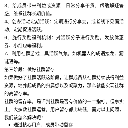
3、给成员带来利益或资源：日常分享干货，帮助解疑答
开
惑，维系社群长期价值。
眼
4、创办活动定期活跃：定期进行分享会，或者线下见面活
案
动，定期促进活跃。
例
6、施行奖励福利机制：对活跃分子进行奖励，发放优惠
避
券、小红包等福利。
坑
7、利用社群游戏工具活跃气氛，如机器人的成语接龙、猜
指
谜语等。
南
第三阶段：做好社群留存
登录
注册
如果做好了社群活跃这阶段，让群成员从社群持续获得利益
运
资源，培养起成员的归属感以及凝聚力，那么就能实现社群
营
的高留存率。
百
社群的留存率，是评判社群是否有价值的一个指标。但事实
科
上，大多数社群运营，用户留存都比较低，面对以上问题，
我们该怎么解决呢？
创
通过核心用户，成员带动留存
业