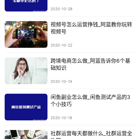
行
2020-10-28
业
快
视频号怎么运营挣钱_阿蓝教你玩转
讯
视频号
开
2020-10-22
眼
案
跨境电商怎么做_阿蓝告诉你6个基
例
础知识
避
2020-10-19
坑
指
闲鱼副业怎么做_闲鱼测试产品的3
南
个小技巧
登录
注册
2020-10-18
运
营
社群运营每天都做什么_社群运营全
百