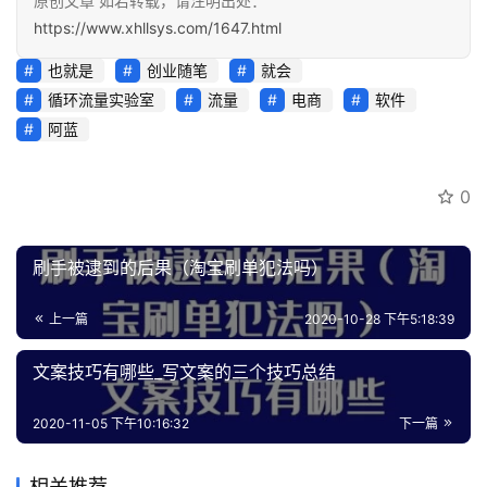
原创文章 如若转载，请注明出处：
https://www.xhllsys.com/1647.html
也就是
创业随笔
就会
循环流量实验室
流量
电商
软件
阿蓝
0
刷手被逮到的后果（淘宝刷单犯法吗）
上一篇
2020-10-28 下午5:18:39
文案技巧有哪些_写文案的三个技巧总结
2020-11-05 下午10:16:32
下一篇
相关推荐