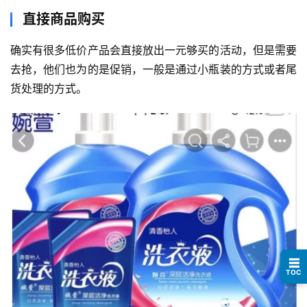
页
直接商品购买
行
确实有很多低价产品会直接放出一元够买的活动，但是需要
业
去抢，他们也为的是促销，一般是通过小瓶装的方式或者尾
快
货处理的方式。
讯
开
眼
案
例
避
坑
指
☰
南
TOC
登录
注册
运