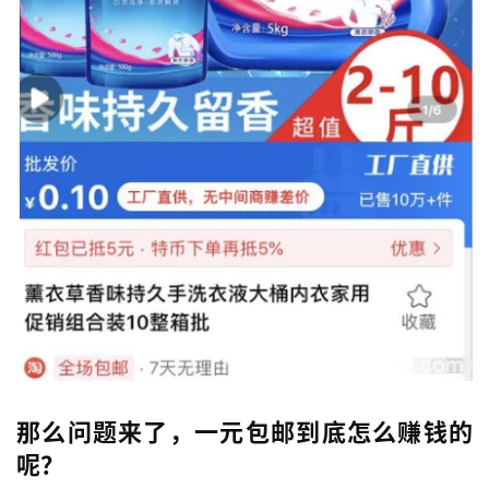
营
百
科
创
业
资
源
会
员
专
区
那么问题来了，一元包邮到底怎么赚钱的
呢？