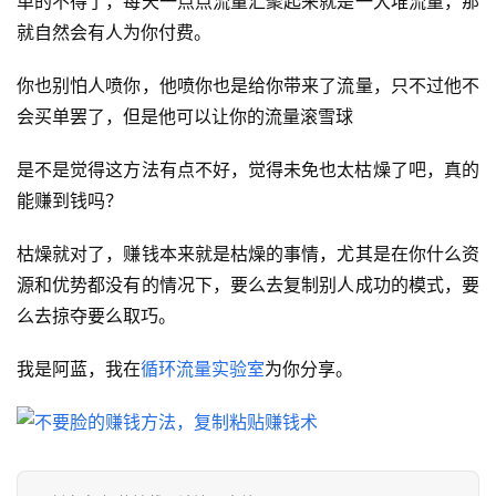
单的不得了，每天一点点流量汇聚起来就是一大堆流量，那
营
就自然会有人为你付费​。
百
科
你也别怕人喷你，他喷你也是给你带来了流量，只不过他不
会买单罢了，但是他可以让你的流量滚雪球​
创
业
是不是觉得这方法有点不好，觉得未免也太枯燥了吧​，真的
资
能赚到钱吗？
源
枯燥就对了，赚钱本来就是枯燥的事情，尤其是在你什么资
源和优势都没有的情况下，要么去复制别人成功的模式，要
会
么去掠夺要么取巧​。
员
专
我是阿蓝，我在
循环流量实验室
为你分享。
区