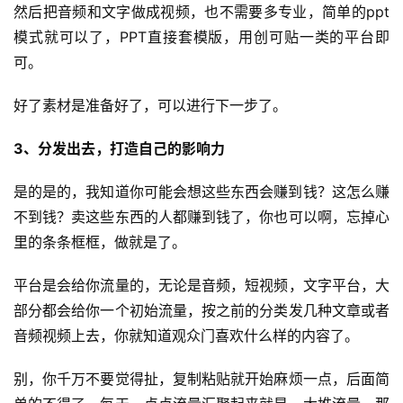
然后把音频和文字做成视频，也不需要多专业，简单的ppt
模式就可以了，PPT直接套模版，用创可贴一类的平台即
行
可。
业
快
好了素材是准备好了​，可以进行下一步了。
讯
3、分发出去，打造自己的影响力
开
眼
是的是的，我知道你可能会想这些东西会赚到钱？​这怎么赚
案
不到钱？卖这些东西的人都赚到钱了，你也可以啊，忘掉心
例
里的条条框框，做就是了。
避
平台是会给你流量的，无论是音频，短视频，文字平台，大
坑
部分都会给你一个初始流量，按之前的分类发几种文章或者
指
音频视频上去，你就知道观众门喜欢什么样的内容了。
南
登录
注册
别，你千万不要觉得扯，复制粘贴就开始麻烦一点，后面简
运