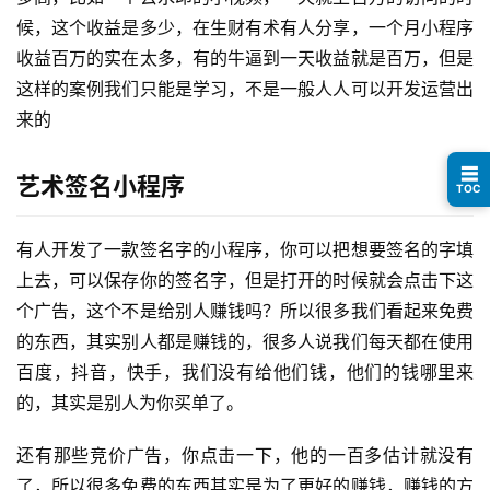
案
候，这个收益是多少，在生财有术有人分享，一个月小程序
例
收益百万的实在太多，有的牛逼到一天收益就是百万，但是
这样的案例我们只能是学习，不是一般人人可以开发运营出
避
来的
坑
指
☰
南
艺术签名小程序
TOC
登录
注册
运
有人开发了一款签名字的小程序，你可以把想要签名的字填
营
上去，可以保存你的签名字，但是打开的时候就会点击下这
百
个广告，这个不是给别人赚钱吗？所以很多我们看起来免费
科
的东西，其实别人都是赚钱的，很多人说我们每天都在使用
百度，抖音，快手，我们没有给他们钱，他们的钱哪里来
创
的，其实是别人为你买单了。
业
资
还有那些竞价广告，你点击一下，他的一百多估计就没有
源
了，所以很多免费的东西其实是为了更好的赚钱，赚钱的方