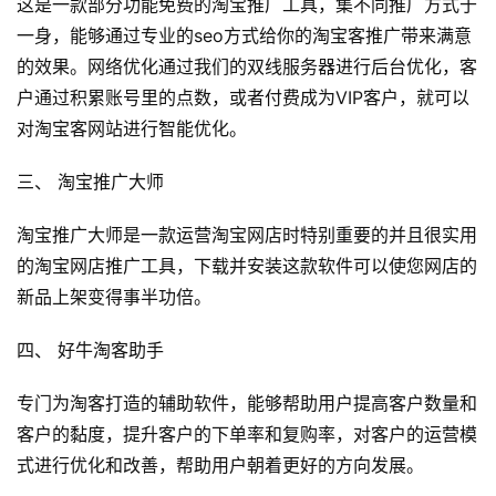
这是一款部分功能免费的淘宝推广工具，集不同推广方式于
一身，能够通过专业的seo方式给你的淘宝客推广带来满意
首
页
的效果。网络优化通过我们的双线服务器进行后台优化，客
户通过积累账号里的点数，或者付费成为VIP客户，就可以
行
对淘宝客网站进行智能优化。
业
快
三、 淘宝推广大师
讯
淘宝推广大师是一款运营淘宝网店时特别重要的并且很实用
的淘宝网店推广工具，下载并安装这款软件可以使您网店的
开
眼
新品上架变得事半功倍。
案
例
四、 好牛淘客助手
专门为淘客打造的辅助软件，能够帮助用户提高客户数量和
避
坑
客户的黏度，提升客户的下单率和复购率，对客户的运营模
指
式进行优化和改善，帮助用户朝着更好的方向发展。
南