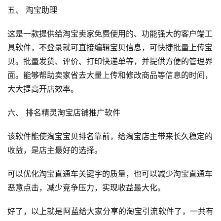
登录
注册
五、 淘宝助理
运
这是一款提供给淘宝卖家免费使用的、功能强大的客户端工
营
百
具软件，不登录就可直接编辑宝贝信息，可快捷批量上传宝
科
贝。批量发货、评价、打印快递单等，并提供方便的管理界
面。能够帮助卖家省去大量上传和修改商品等信息的时间，
创
大大提高开店效率。
业
资
六、 排名精灵淘宝店铺推广软件
源
该软件能使淘宝宝贝排名靠前，给淘宝店主带来长久稳定的
收益，是店主最好的选择。
会
员
可以优化淘宝直通车关键字的质量，也可以减少淘宝直通车
专
恶意点击，减少竞争压力，实现收益最大化。
区
好了，以上就是阿蓝给大家分享的淘宝引流软件了，一共有