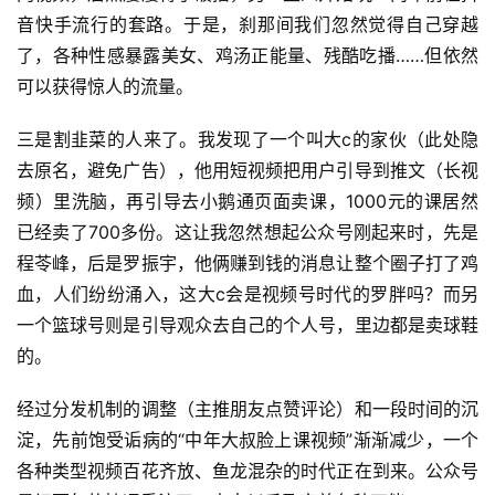
音快手流行的套路。于是，刹那间我们忽然觉得自己穿越
了，各种性感暴露美女、鸡汤正能量、残酷吃播……但依然
开
眼
可以获得惊人的流量。
案
例
三是割韭菜的人来了。我发现了一个叫大c的家伙（此处隐
去原名，避免广告），他用短视频把用户引导到推文（长视
避
频）里洗脑，再引导去小鹅通页面卖课，1000元的课居然
坑
已经卖了700多份。这让我忽然想起公众号刚起来时，先是
指
程苓峰，后是罗振宇，他俩赚到钱的消息让整个圈子打了鸡
南
血，人们纷纷涌入，这大c会是视频号时代的罗胖吗？而另
登录
注册
一个篮球号则是引导观众去自己的个人号，里边都是卖球鞋
运
的。
营
百
经过分发机制的调整（主推朋友点赞评论）和一段时间的沉
科
淀，先前饱受诟病的“中年大叔脸上课视频”渐渐减少，一个
各种类型视频百花齐放、鱼龙混杂的时代正在到来。公众号
创