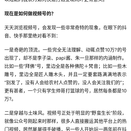
现在是如何做视频号的？
天天浏览视频号，会发现一些非常奇特的现象，在眼下的抖
音、快手那里绝对看不到：
一是奇葩的顶流。一些完全无法理解、动辄点赞10万?的号
出现了，却不是李子柒、papi酱、朱一旦那样的内涵制作。
比如一些“拜佛”号，里边全是各种佛陀＋梵音；比如一些木
雕号，里边全是匠人雕木头，并且一定要套路满满地表示
“别发了，没有人会给农村人点赞的，没人会关注我们的”；
首
更有甚者，一个只有学生帅哥打篮球的号，居然每条都是10
页
万?。
行
二是穿越与土味风。视频号正处于明显的“野蛮生长”阶段，
业
就像公众号刚起来时那样，很多人直接搬运其他平台上的热
快
门视频，居然屡屡得手破播，另一些人开始玩一两年前在抖
讯