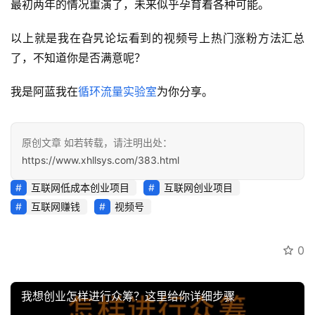
最初两年的情况重演了，未来似乎孕育着各种可能。
业
资
以上就是我在旮旯论坛看到的视频号上热门涨粉方法汇总
源
了，不知道你是否满意呢？
我是阿蓝我在
循环流量实验室
为你分享。
会
员
专
原创文章 如若转载，请注明出处：
区
https://www.xhllsys.com/383.html
互联网低成本创业项目
互联网创业项目
互联网赚钱
视频号
0
我想创业怎样进行众筹？这里给你详细步骤