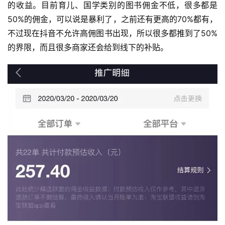
的收益。目前育儿、国学类别的图书佣金不低，很多都是
行
业
50%的佣金，可以说是暴利了，之前还有更高的70%都有，
快
不过现在抖音不允许高佣图书出现，所以很多都推到了50%
讯
的界限，而且很多商家还会给到线下的补贴。
开
眼
案
例
避
坑
指
南
登录
注册
运
营
百