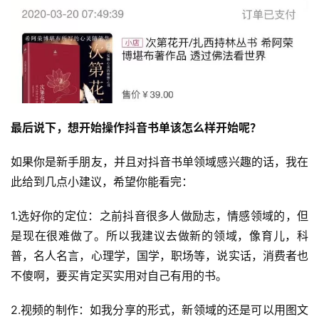
科
创
业
资
源
最后说下，想开始操作抖音书单该怎么样开始呢？
会
如果你是新手朋友，并且对抖音书单领域感兴趣的话，我在
员
此给到几点小建议，希望你能看完：
专
区
1.选好你的定位：之前抖音很多人做励志，情感领域的，但
是现在很难做了。所以我建议去做新的领域，像育儿，科
普，名人名言，心理学，国学，职场等，说实话，消费者也
不傻啊，要买肯定买实用对自己有用的书。
2.视频的制作：如我分享的形式，新领域的还是可以用图文