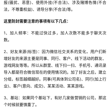
报(骚扰、恶意)、使用外挂(不合法)、涉及赌博色情(不合
行
法，不尊重权益)、诱导分享(不合法)等。
业
快
这里防封需要注意的事项有以下几点：
讯
1、加人频率：不能过快过多，加人次数不能多于聊天次
开
数。
眼
案
2、好友来源(标签)：因为微信社交关系的变化，用户们新
例
增好友的来源主要是同事、同行、客户、线下活动的群友、
游戏网友等等。所以从群里、线下扫一扫、手机号、通讯录
避
导入都是符合微信现在的使用情况的。加了好友之后，建立
坑
分组，标签越细越好。同事(可具体到公司名)、同行(加上行
指
业)、客户(意向、成交)、某某活动、某某游戏。
南
登录
注册
3、基站：如果同个基站下，有好几家做营销的公司，那这
运
个时候就要慎重了。
营