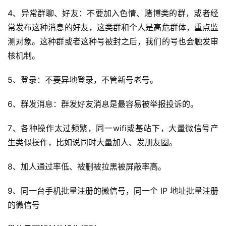
百
4、异常群聊、好友：不要加入色情、赌博类的群，或者经
科
常发布这种消息的好友，这类群和个人是高危群体，重点监
测对象。这种群或者这种号被封之后，我们的号也会触发审
创
核机制。
业
资
5、登录：不要异地登录，不管新号老号。
源
6、群发消息：群发好友消息是最容易被举报投诉的。
会
7、各种操作太过频繁，同一wifi或基站下，大量微信号产
员
生类似操作，比如说同时大量加人、发朋友圈。
专
区
8、加人通过率低、被删被拉黑被屏蔽率高。
9、同一台手机批量注册的微信号，同一个 IP 地址批量注册
的微信号