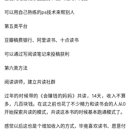
登录
注册
可以用自己熟练的ps技术来帮别人
运
营
第五类平台
百
科
豆瓣稿费银行、阿里读书、十点读书
创
可以通过写阅读笔记来投稿获利
业
资
第六类方法
源
阅读讲师，建立共读社群
会
过年的时候带的《会赚钱的妈妈》共读，14天，收入不算
员
多，几百块钱。在这之前也花了不少精力和读书会的人从0
专
开始探索共读的模式，共读这本书的时候基本跑通模式了。
区
感觉以后这也是个增加收入的方式，毕竟喜欢读书、愿意付