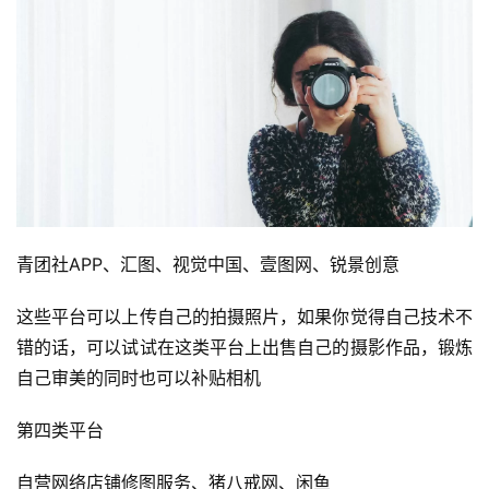
首
页
行
业
快
讯
开
青团社APP、汇图、视觉中国、壹图网、锐景创意
眼
案
这些平台可以上传自己的拍摄照片，如果你觉得自己技术不
例
错的话，可以试试在这类平台上出售自己的摄影作品，锻炼
自己审美的同时也可以补贴相机
避
坑
第四类平台
指
南
自营网络店铺修图服务、猪八戒网、闲鱼