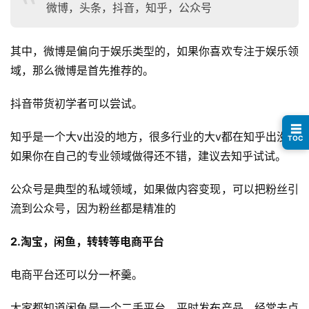
微博，头条，抖音，知乎，公众号
眼
案
例
其中，微博是偏向于娱乐类型的，如果你喜欢专注于娱乐领
域，那么微博是首先推荐的。
避
坑
抖音带货初学者可以尝试。
指
☰
南
知乎是一个大v出没的地方，很多行业的大v都在知乎出没，
TOC
登录
注册
如果你在自己的专业领域做得还不错，建议去知乎试试。
运
营
公众号是典型的私域领域，如果做内容变现，可以把粉丝引
百
流到公众号，因为粉丝都是精准的
科
2.淘宝，闲鱼，转转等电商平台
创
业
电商平台还可以分一杯羹。
资
源
大家都知道闲鱼是一个二手平台，平时发布产品，经常去点