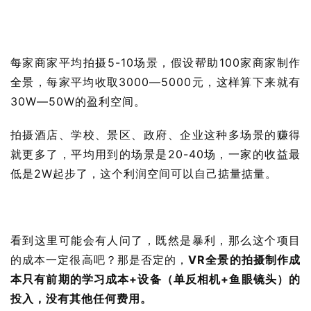
营
百
科
每家商家平均拍摄5-10场景，假设帮助100家商家制作
创
全景，每家平均收取3000—5000元，这样算下来就有
业
30W—50W的盈利空间。
资
源
拍摄酒店、学校、景区、政府、企业这种多场景的赚得
就更多了，平均用到的场景是20-40场，一家的收益最
低是2W起步了，这个利润空间可以自己掂量掂量。
会
员
专
区
看到这里可能会有人问了，既然是暴利，那么这个项目
的成本一定很高吧？那是否定的，
VR全景的拍摄制作成
本只有前期的学习成本+设备（单反相机+鱼眼镜头）的
投入，没有其他任何费用。