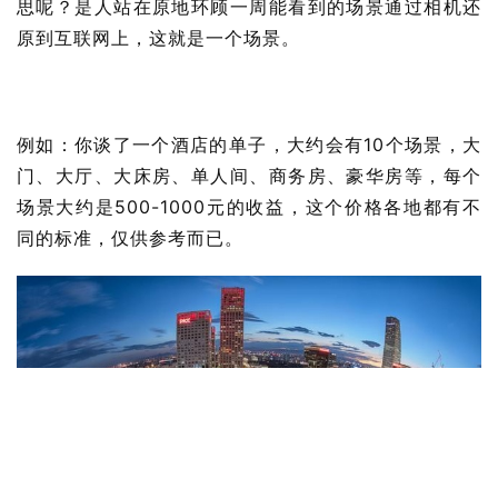
思呢？是人站在原地环顾一周能看到的场景通过相机还
原到互联网上，这就是一个场景。
行
业
快
讯
例如：你谈了一个酒店的单子，大约会有10个场景，大
门、大厅、大床房、单人间、商务房、豪华房等，每个
开
场景大约是500-1000元的收益，这个价格各地都有不
眼
同的标准，仅供参考而已。
案
例
避
坑
指
南
登录
注册
运