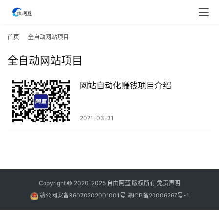
首
页
首页
全自动网站项目
全自动网站项目
行
业
快
网站自动化赚钱项目介绍
讯
2021-03-31
开
眼
案
例
避
Copyright © 2020-2025
自由阿蓝
版权所有
免责声明
坑
赣公网安备36070202001001号
赣ICP备20006267号-1
指