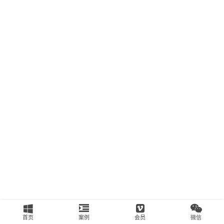
南
运
营
百
科
创
业
资
源
会
员
专
区
首页
案例
会员
微信