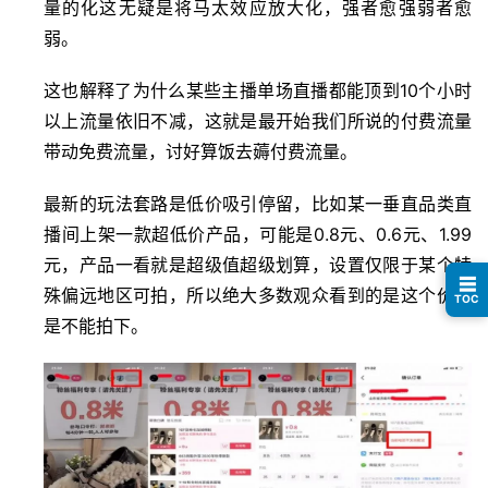
量的化这无疑是将马太效应放大化，强者愈强弱者愈
讯
弱。
开
这也解释了为什么某些主播单场直播都能顶到10个小时
眼
以上流量依旧不减，这就是最开始我们所说的付费流量
案
例
带动免费流量，讨好算饭去薅付费流量
。
最新的玩法套路是低价吸引停留，比如某一垂直品类直
避
播间上架一款超低价产品，可能是0.8元、0.6元、1.99
坑
指
元，产品一看就是超级值超级划算，设置仅限于某个特
☰
南
殊偏远地区可拍，所以绝大多数观众看到的是这个价但
TOC
登录
注册
是不能拍下。
运
营
百
科