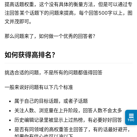
页
提高话题权重，这个没有具体的衡量方法，但是可以通过专
注回答某个话题下的问题来提高，每个回答500字以上，图
行
文并茂即可。
业
快
那么问题来了，如何做一个优秀的回答者？
讯
如何获得高排名？
开
眼
案
挑选合适的问题，不是所有的问题都值得回答
例
一般来说好问题有以下几个标准
避
属于自己的目标话题，或者子话题
坑
指
关注人数、浏览量在上升阶段，回答人数不会太多
☰
南
历史编辑记录里被显示上过热榜，有必要好好回答
TOC
登录
注册
是否有同领域的高权重答主回答了，有的话最好避开，
运
如果你有信心也可以冲以下