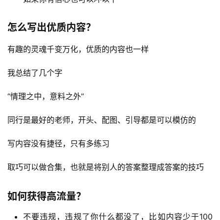
营
百
怎么写出优质内容？
科
有趣的灵魂千变万化，优质的内容也一样
创
业
我总结了几个字
资
源
“情理之中，意料之外”
同行是最好的老师，开头、配图、引导都是可以模仿的
会
写内容没有捷径，只有多练习
员
专
取巧可以做合集，也就是将别人的答案整理成答案的技巧
区
如何获得高流量？
不要违规，违规了你什么都没了，比如内容少于100