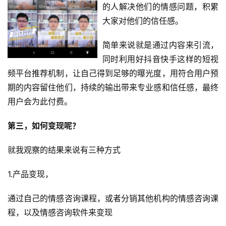
的人解决他们的情感问题，积累
开
大家对他们的信任感。
眼
案
简单来说就是通过内容来引流，
例
同时利用好抖音快手这样的短视
避
频平台推荐机制，让自己得到足够的曝光度，用符合用户预
坑
期的内容留住他们，持续的输出带来专业感和信任感，最终
指
用户会为此付费。
南
登录
注册
第三，如何变现呢？
运
营
就我观察的结果来说有三种方式
百
科
1.产品变现，
通过自己的情感咨询课程，或者分销其他机构的情感咨询课
创
程，以及情感咨询软件来变现
业
资