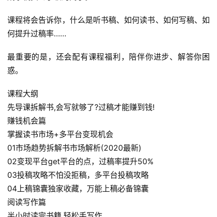
课程将会告诉你，什么是听书稿、如何读书、如何写稿、如
何提升过稿率……
最重要的是，还会配有课程福利，陪伴你进步、解答你困
惑。
首
课程大纲
页
先导课拆解书,会写就够了?过稿才能赚到钱!
赚钱机会篇
行
掌握读书市场+多平台变现机会
业
01市场趋势拆解书市场解析(2020最新)
快
02变现平台get平台的点，过稿率提升50%
讯
03投稿攻略不怕没拒稿，多平台投稿攻略
04上稿锦囊独家收藏，万能上稿必备锦囊
开
阅读写作篇
眼
半小时读完书籍,轻松手写作
案