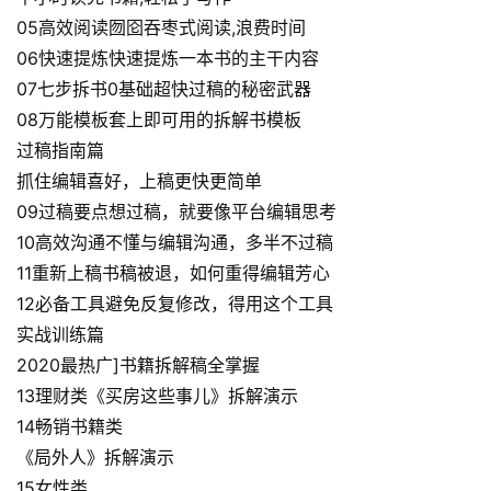
例
05高效阅读囫囵吞枣式阅读,浪费时间
06快速提炼快速提炼一本书的主干内容
避
07七步拆书0基础超快过稿的秘密武器
坑
08万能模板套上即可用的拆解书模板
指
过稿指南篇
南
抓住编辑喜好，上稿更快更简单
登录
注册
09过稿要点想过稿，就要像平台编辑思考
运
10高效沟通不懂与编辑沟通，多半不过稿
营
11重新上稿书稿被退，如何重得编辑芳心
百
科
12必备工具避免反复修改，得用这个工具
实战训练篇
创
2020最热广]书籍拆解稿全掌握
业
13理财类《买房这些事儿》拆解演示
资
14畅销书籍类
源
《局外人》拆解演示
15女性类