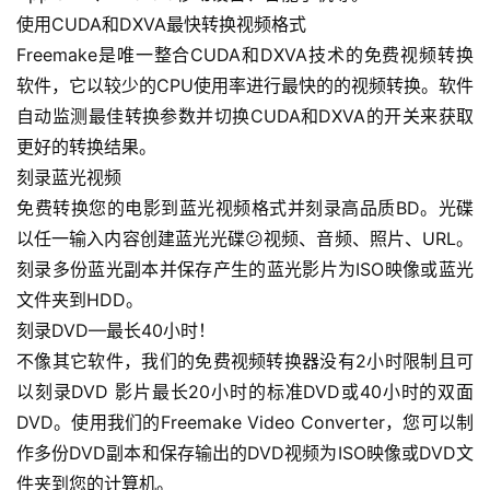
使用CUDA和DXVA最快转换视频格式
Freemake是唯一整合CUDA和DXVA技术的免费视频转换
软件，它以较少的CPU使用率进行最快的的视频转换。软件
自动监测最佳转换参数并切换CUDA和DXVA的开关来获取
更好的转换结果。
刻录蓝光视频
免费转换您的电影到蓝光视频格式并刻录高品质BD。光碟
首
以任一输入内容创建蓝光光碟😕视频、音频、照片、URL。
页
刻录多份蓝光副本并保存产生的蓝光影片为ISO映像或蓝光
文件夹到HDD。
行
刻录DVD—最长40小时！
业
不像其它软件，我们的免费视频转换器没有2小时限制且可
快
以刻录DVD 影片最长20小时的标准DVD或40小时的双面
讯
DVD。使用我们的Freemake Video Converter，您可以制
作多份DVD副本和保存输出的DVD视频为ISO映像或DVD文
开
眼
件夹到您的计算机。