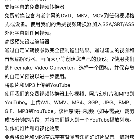
案
支持字幕的免费视频转换器
例
免费转换包含内嵌字幕的DVD、MKV、MOV到任何视频格
式或设备。使用我们的免费视频转换器加入SSA/SRT/ASS
避
外部字幕到任何视频。
坑
高级预先设定编辑器
指
通过自定义转换参数完全控制输出结果。通过建立的视频和
南
登录
注册
音频编解码器、画面大小等创建您自己的预设。?使用我们
的Freemake Video Converter，选择一个图标，并保存您
运
营
的自定义预设以进一步使用。
百
将照片和MP3上传到YouTube
科
使用我们的免费视频转换器上传视频，照片幻灯片和MP3到
YouTube。上传AVI、WMV、MP4、3GP、JPG、BMP、
创
GIF、MP3到YouTube。该程序将把视频（如果需要）裁剪
业
成15分钟的片段，并将它们插入到一个YouTube播放列表。
资
制作幻灯片和可视化效果
源
免费将照片和MP3变成带有背景音乐的幻灯片显示。编辑您