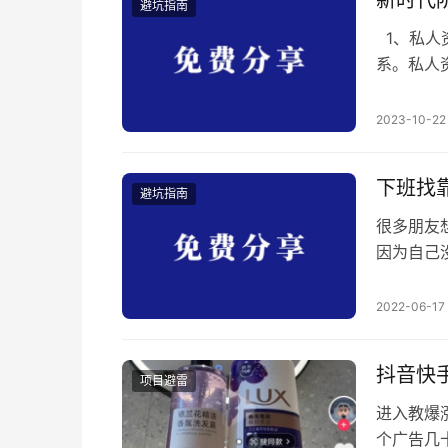
新时代
避坑指南
1、私人
系。私人
协参与体
的人民内
2023-10-22
1.01
的时候，
下班找
避坑指南
很多朋友
因为自己
信息收集
论坛上看
2022-06-17
来觉得这
金，赚回来
抖音快
项目避雷
进入教爆
个广告几