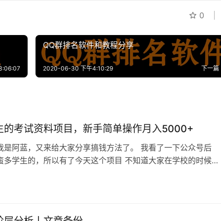
0
QQ群排名软件和教程分享
:06:07
2020-06-30 下午4:10:29
下一篇
生的考试资料项目，新手简单操作月入5000+
我是阿蓝，又来给大家分享搞钱方法了。 我看了一下公众号后
蛮多学生的，所以有了今天这个项目 不知道大家在学校的时候有
末考试复习而烦恼过，反正当时的阿蓝就是到处求爷爷告奶奶的
处问学霸要复习笔记 还记得前面阿蓝文章里提到的话，你的需求
人的需求，你只需要把你的解决方案卖给其他和你一样的人就可
 于是把复习资料简单发到知乎…