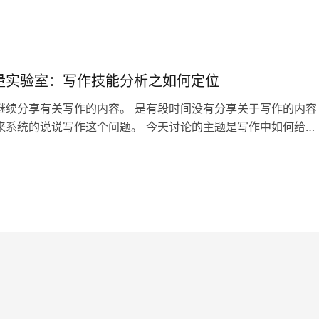
播的引导，主播先让买一本39.8的副业赚钱书籍，说是可以升级
然后加微信，扫码加两个群。 后端理财骗局 我加了一个微信，
班主任，就发一个理财视频合集给你，说让你七天跟着做，但问
他都直说跟着视频做，肯…
量实验室：写作技能分析之如何定位
继续分享有关写作的内容。 是有段时间没有分享关于写作的内容
来系统的说说写作这个问题。 今天讨论的主题是写作中如何给自
 公开的写作不是只是为了梳理自己的想法，带有一定的目的性，
涉及到抢夺用户注意力的行为，可以说，写作的目的就是为了争
注意力。 首先自己需要有一个好的定位 全方位的定位来源一对
了解，对竞争对手的了解…