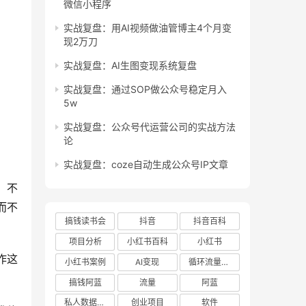
微信小程序
实战复盘：用AI视频做油管博主4个月变
现2万刀
实战复盘：AI生图变现系统复盘
实战复盘：通过SOP做公众号稳定月入
5w
实战复盘：公众号代运营公司的实战方法
论
实战复盘：coze自动生成公众号IP文章
，不
而不
搞钱读书会
抖音
抖音百科
项目分析
小红书百科
小红书
作这
小红书案例
AI变现
循环流量实验室
搞钱阿蓝
流量
阿蓝
私人数据库项目
创业项目
软件