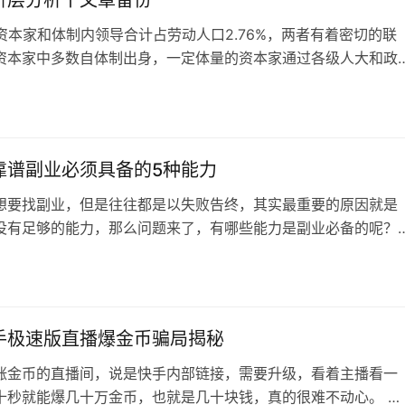
阶层分析丨文章备份
资本家和体制内领导合计占劳动人口2.76%，两者有着密切的联
资本家中多数自体制出身，一定体量的资本家通过各级人大和政
制。私人资本家和体制也有矛盾，但是这组矛盾，是国资和民资
部矛盾，而不是敌我矛盾。 2、高级专业技术人员占劳动人口
%，是小资产等纟及的上层，他们具有明显的两面性，在经济高速增长
他们感恩…
靠谱副业必须具备的5种能力
想要找副业，但是往往都是以失败告终，其实最重要的原因就是
没有足够的能力，那么问题来了，有哪些能力是副业必备的呢？
采集能力 对于商机的敏感度是找到好副业的第一步 我当时在校
到了一种可以免费发短信的手机卡，我一开始买来自己玩玩，后
是一门生意，就用俩月的时间用我一个学期的生活费3000做本
了20000。这基本是…
手极速版直播爆金币骗局揭秘
涨金币的直播间，说是快手内部链接，需要升级，看着主播看一
十秒就能爆几十万金币，也就是几十块钱，真的很难不动心。 随