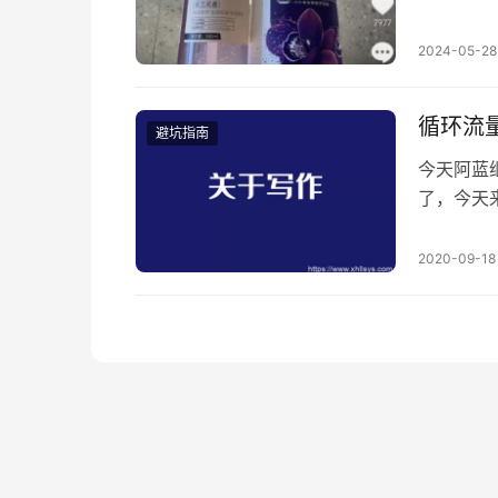
后跟着主
爆金币，
2024-05-28
个人说是
什么问题
循环流
避坑指南
今天阿蓝
了，今天
己定位。
那么就会
2020-09-18
夺用户的
户需求的