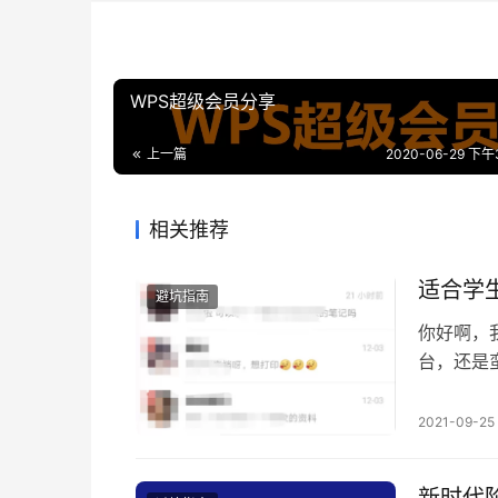
WPS超级会员分享
上一篇
2020-06-29 下午3
相关推荐
适合学
避坑指南
你好啊，
台，还是
没有为期
学渣，到
2021-09-25
就是无数
以赚到钱