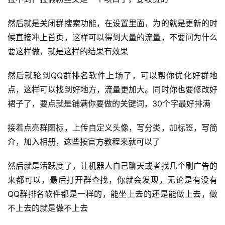
首
然后就是关闭群搜索功能，在设置里面，为的就是更新的时
页
候直接冲上首页，这样可以得到大量的流量，不要问为什么
要这样做，就是这样的结果有效果
行
业
然后就轮到QQ群排名软件上场了，可以帮你优化好群地
快
讯
点，这样可以找到好地方，流量更加大。同时你也要修改好
裙子了，要点就是铺满你要做的关键词，30个字最好排满
开
接着点亮群图标，上传自定义头像，写分类，加标签，写简
眼
案
介，加入相册，这些按官方教程来就可以了
例
然后就是活跃度了，让机器人自己聊天或者找几个刷广告的
避
来都可以，最后打开群查找，你就会发现，无论是有没有
坑
QQ群排名软件都是一样的，能坐上去的还是能做上去，做
指
不上去的就是做不上去
南