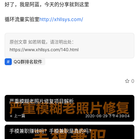
登录
注册
好了，我是阿蓝，今天的分享就到这里
运
营
循环流量实验室
http://xhllsys.com/
百
科
原创文章 如若转载，请注明出处：
https://www.xhllsys.com/140.html
创
业
QQ群排名软件
资
源
0
会
严重模糊老照片修复项目解析
员
专
上一篇
2020-06-29 下午4:39:04
区
手模兼职赚钱吗？手模兼职是真的吗？