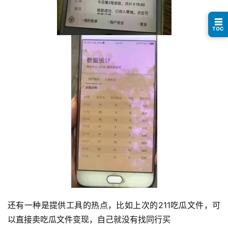
指
☰
南
TOC
登录
注册
运
营
百
科
创
业
资
源
会
还有一种是提供工具的热点，比如上次的211吃瓜文件，可
员
专
以直接卖吃瓜文件变现，自己就没有找同行买