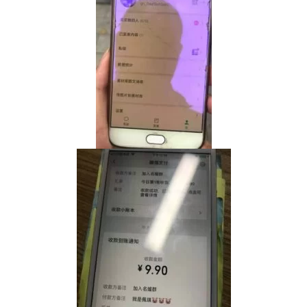
首
页
行
业
快
讯
开
眼
案
例
避
坑