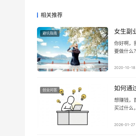
相关推荐
女生副
避坑指南
你好啊，
要做什么
容之前，
是对的，
2020-10-18
环流量实
庆，国内
如何通
创业问答
想赚钱，
买过什么
知需求，
接入各个
2026-01-27
白”） 