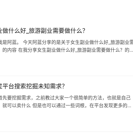
业做什么好_旅游副业需要做什么？
我是阿蓝。 今天阿蓝分享的是关于女生副业做什么好_旅游副业
？的内容 在我分享女生副业做什么好_旅游副业需要做什么？的
有一些需要你注意的事项： 1.我的分享有可能是错的，也有可能
同时也是完全免费的。 2.如果你有什么想和阿蓝交流，欢迎来循
验室找到我。 3.自己多思考、多测试是成功的必要条件。 今年国
旅游人次达…
过平台搜索挖掘未知需求？
首先要挖掘需求，之前教过大家一个很简单的方法，也就是自己
，就可以卖什么 但是也可以通过一些词根，在平台发现更多的未
很多我们意识不到的东西都可以成为产品出售 具体方法如下，直
平台搜索关键词即可 第一类：直接求助型（挖掘“未被满足的空
这类词对应的是用户在市场上找不到满意方案，或者不知道怎么解