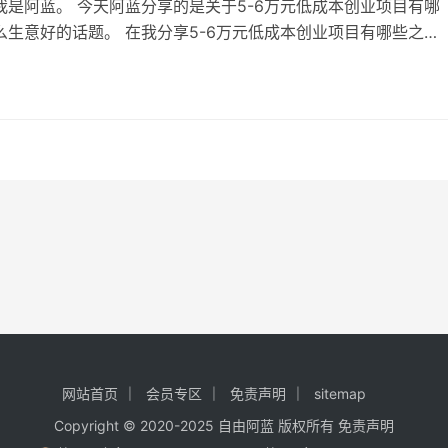
我是阿蓝。 今天阿蓝分享的是关于5-6万元低成本创业项目有哪
么生意好的话题。 在我分享5-6万元低成本创业项目有哪些之
些需要你注意的事项： 1.我的分享有可能是错的，也有可能是对
也是完全免费的。 2.如果你有什么想和阿蓝交流，欢迎来循环流
找到我。 3.自己多思考、多测试是成功的必要条件。 多少新手开
理想，都埋葬…
网站首页
会员专区
免责声明
sitemap
Copyright © 2020-2025
自由阿蓝
版权所有
免责声明