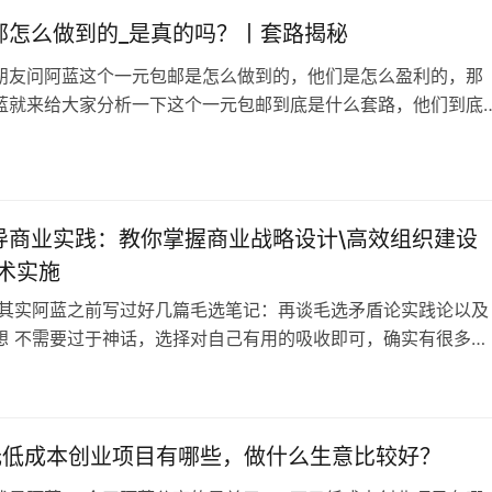
是最直接的商机。 有没…
邮怎么做到的_是真的吗？丨套路揭秘
朋友问阿蓝这个一元包邮是怎么做到的，他们是怎么盈利的，那
蓝就来给大家分析一下这个一元包邮到底是什么套路，他们到底
导商业实践：教你掌握商业战略设计\高效组织建设
战术实施
 其实阿蓝之前写过好几篇毛选笔记：再谈毛选矛盾论实践论以及
想 不需要过于神话，选择对自己有用的吸收即可，确实有很多值
习思考的优点 最终还是靠实践来验证，所以这份课程还是不错
一看讲的比我细，整体架构也很合理，战略-组织-战术。 课程内
选商业实践论》 先导课: 为何创业者一定要读《毛选》? 战略设
1 战略神作:…
万元低成本创业项目有哪些，做什么生意比较好？