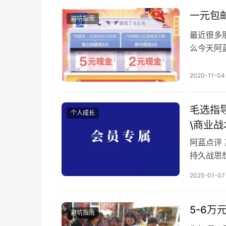
问题。这
一元包
避坑指南
最近很多
么今天阿
赚不赚钱
2020-11-04
毛选指
个人成长
\商业
阿蓝点评
持久战思
得我们学
2025-01-07
的，值得
容： 《毛
计方法论 
5-6
避坑指南