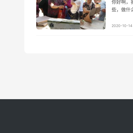
你好啊，
些，做什
前，有一
的，同时
2020-10-14
量实验室
店创业的