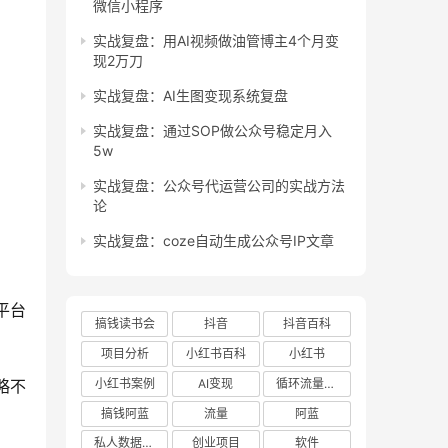
微信小程序
实战复盘：用AI视频做油管博主4个月变
现2万刀
实战复盘：AI生图变现系统复盘
实战复盘：通过SOP做公众号稳定月入
5w
实战复盘：公众号代运营公司的实战方法
论
实战复盘：coze自动生成公众号IP文章
平台
搞钱读书会
抖音
抖音百科
项目分析
小红书百科
小红书
小红书案例
AI变现
循环流量实验室
略不
搞钱阿蓝
流量
阿蓝
私人数据库项目
创业项目
软件