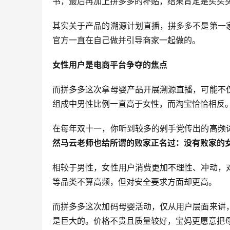
书，最后再加上拼多多的补贴，结果肯定是买买
其实关于产品的溯源计划直播，拼多多不是第一
官方一直在自己做并引导商家一起做的。
女性用户是电商平台争夺的焦点
而拼多多这次拿母婴产品开展溯源直播，可能不
组成中男性比例一直高于女性，而淘宝恰恰相反。
在每年双十一，你听到较多的剁手党传出的高频
然马云老师也给所谓的败家正名过：没有败家的
相较于男性，女性用户消费更加不理性、冲动，
等品类不算高频，但对安全要求方面却更高。
而拼多多这次加码母婴活动，仅从用户层面来讲
是巨大的。价格不贵且质量较好，宝妈更愿意把