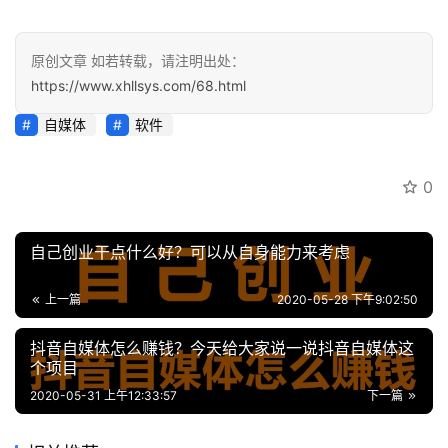
营
百
原创文章 如若转载，请注明出处：
科
https://www.xhllsys.com/68.html
自媒体
软件
创
业
资
0
源
自己创业干点什么好？可以从自身能力来考虑
会
员
上一篇
2020-05-28 下午9:02:50
专
抖音自媒体怎么赚钱？今天给大家说一说抖音自媒体这
区
个项目
2020-05-31 上午12:33:57
下一篇