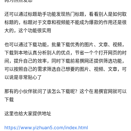
页
还可以通过标题助手功能发现热门标题，看看别人是如何取
行
标题的，标题对于文章和视频能不能成为爆款的作用还是很
业
大的，这个功能很实用
快
讯
也可以通过下载功能，批量下载优秀的图片、文章、视频，
下载到本地认真分析别人的优点，节省一个个打开网页的时
开
间，提升自己的效率，同时下载前易撰网还提供筛选功能，
眼
可以按照自己的需求筛选自己想要的图片、视频、文章，可
案
以说是非常贴心了
例
那有的小伙伴就问了该怎么下载呢？这个在易撰官网就可以
避
下载
坑
指
这里也给大家提供地址
南
登录
注册
https://www.yizhuan5.com/index.html
运