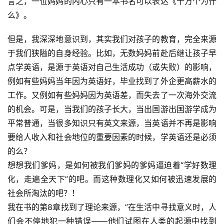
言之，一位妈妈的内心只有一本书名可以表达《十万个为什
么》。
创
业
但是，我深深地意识到，其实我们对孩子的教育，完全来源
资
于我们狭隘的自身经验。比如，无数妈妈前赴后继让孩子早
源
点学英语，是源于英语对自己生活成功（或失败）的影响，
例如有些妈妈当年因为英语好，毕业找到了外企更高薪水的
会
工作。又例如有些妈妈因为英语差，而失去了一次海外交流
员
的机会。可是，当我们的孩子长大，当出国游出国游学成为
专
平常普通，当很多知识只有英文来源，当英语并不再是影响
区
要给人收入和社会地位的重要因素的时候，学英语还是必须
的么？
想想我们爹妈，是如何被我们爹妈的爹妈逼迫着“学好数理
化，走遍全天下”的吧。而这种数理化又如何被迅速发展的
社会所淘汰的吧？！
我在书的第8章找到了理论来源，”在生活中寻找意义时，人
们会不停地犯一种错误——他们试图在人类的起源中找到