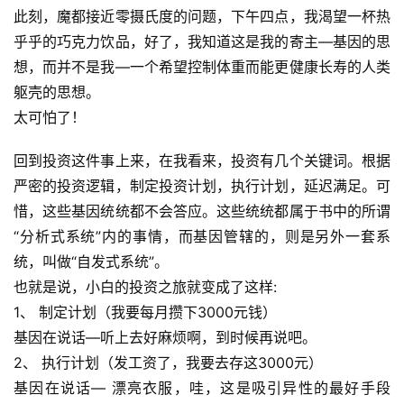
此刻，魔都接近零摄氏度的问题，下午四点，我渴望一杯热
乎乎的巧克力饮品，好了，我知道这是我的寄主—基因的思
想，而并不是我—一个希望控制体重而能更健康长寿的人类
躯壳的思想。
太可怕了！
回到投资这件事上来，在我看来，投资有几个关键词。根据
严密的投资逻辑，制定投资计划，执行计划，延迟满足。可
惜，这些基因统统都不会答应。这些统统都属于书中的所谓
“分析式系统”内的事情，而基因管辖的，则是另外一套系
统，叫做“自发式系统”。
也就是说，小白的投资之旅就变成了这样:
1、 制定计划（我要每月攒下3000元钱）
首
页
基因在说话—听上去好麻烦啊，到时候再说吧。
2、 执行计划（发工资了，我要去存这3000元）
行
基因在说话— 漂亮衣服，哇，这是吸引异性的最好手段