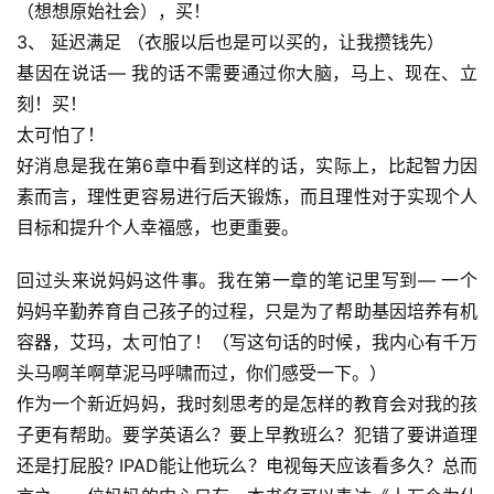
业
（想想原始社会），买！
快
3、 延迟满足 （衣服以后也是可以买的，让我攒钱先）
讯
基因在说话— 我的话不需要通过你大脑，马上、现在、立
刻！买！
开
太可怕了！
眼
好消息是我在第6章中看到这样的话，实际上，比起智力因
案
例
素而言，理性更容易进行后天锻炼，而且理性对于实现个人
目标和提升个人幸福感，也更重要。
避
回过头来说妈妈这件事。我在第一章的笔记里写到— 一个
坑
指
妈妈辛勤养育自己孩子的过程，只是为了帮助基因培养有机
南
容器，艾玛，太可怕了！（写这句话的时候，我内心有千万
头马啊羊啊草泥马呼啸而过，你们感受一下。）
运
作为一个新近妈妈，我时刻思考的是怎样的教育会对我的孩
营
子更有帮助。要学英语么？要上早教班么？犯错了要讲道理
百
还是打屁股? IPAD能让他玩么？电视每天应该看多久？总而
科