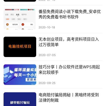
番茄免费阅读小说下载免费_安卓优
秀的免费看书听书软件
2020-10-18
无本创业项目，高考资料项目日入
过万很简单
2020-07-05
技巧分享丨办公软件还是WPS用起
来比较顺手
2020-09-25
电商赔付骗局揭秘丨黑暗终将受到
法律的制裁