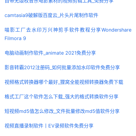
自带无版权音乐电影素材的视频剪辑工具_免费分享
camtasia9破解版百度云_片头片尾制作软件
喵影工厂去水印万兴神剪手软件教程分享Wondershare 
Filmora 9
电脑动画制作软件_animate 2021免费分享
影音转霸2012注册码_如何批量添加水印软件免费分享
视频格式转换器哪个最好_狸窝全能视频转换器免费下载
格式工厂这个软件怎么下载_强大的格式转换软件分享
短视频md5值怎么修改_文件批量修改md5值软件分享
视频直播录制软件丨EV录频软件免费分享