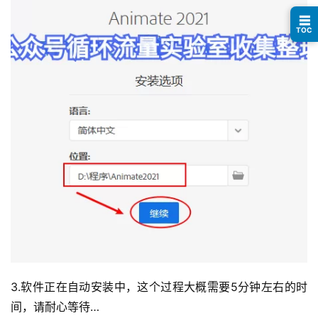
指
☰
南
TOC
登录
注册
运
营
百
科
创
业
资
源
会
员
3.软件正在自动安装中，这个过程大概需要5分钟左右的时
专
间，请耐心等待…
区