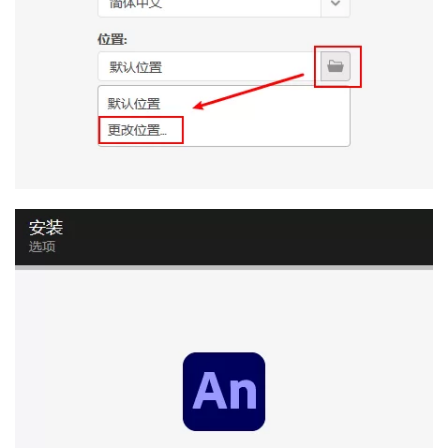
首
页
行
业
快
讯
开
眼
案
例
避
坑