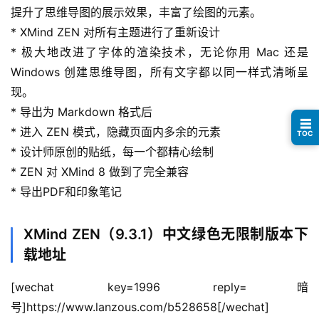
眼
提升了思维导图的展示效果，丰富了绘图的元素。
案
* XMind ZEN 对所有主题进行了重新设计
例
* 极大地改进了字体的渲染技术，无论你用 Mac 还是 
Windows 创建思维导图，所有文字都以同一样式清晰呈
避
现。
坑
指
* 导出为 Markdown 格式后
☰
南
* 进入 ZEN 模式，隐藏页面内多余的元素
TOC
登录
注册
* 设计师原创的贴纸，每一个都精心绘制
运
* ZEN 对 XMind 8 做到了完全兼容
营
* 导出PDF和印象笔记
百
科
XMind ZEN（9.3.1）中文绿色无限制版本下
载地址
创
业
[wechat key=1996 reply=暗
资
号]https://www.lanzous.com/b528658[/wechat]
源