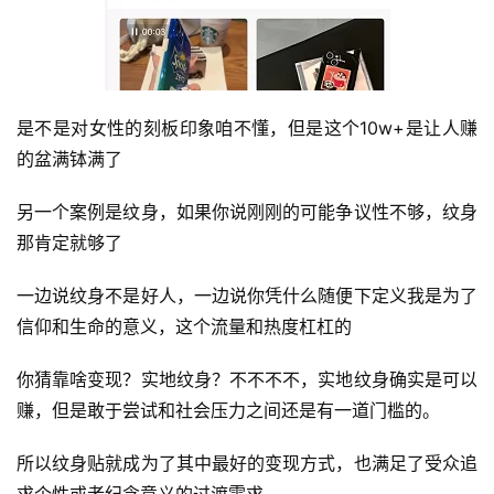
避
坑
指
南
登录
注册
是不是对女性的刻板印象咱不懂，但是这个10w+是让人赚
运
的盆满钵满了
营
百
另一个案例是纹身，如果你说刚刚的可能争议性不够，纹身
科
那肯定就够了
创
一边说纹身不是好人，一边说你凭什么随便下定义我是为了
业
信仰和生命的意义，这个流量和热度杠杠的
资
源
你猜靠啥变现？实地纹身？不不不不，实地纹身确实是可以
赚，但是敢于尝试和社会压力之间还是有一道门槛的。
会
所以纹身贴就成为了其中最好的变现方式，也满足了受众追
员