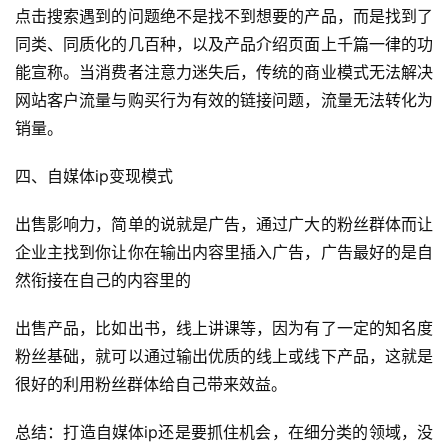
讯
点击搜索遇到的问题绝不是找不到想要的产品，而是找到了
同类、同质化的几百种，以及产品介绍页面上千篇一律的功
开
能宣称。当消费者注意力迷失后，传统的商业模式无法解决
眼
网站客户流量与购买行为有效的链接问题，流量无法转化为
案
销量。
例
四、自媒体ip变现模式
避
坑
出售影响力，简单的说就是广告，通过广大的粉丝群体而让
指
企业主找到你让你在输出内容里插入广告，广告最好的是自
南
然衔接在自己的内容里的
登录
注册
运
出售产品，比如出书，线上讲课等，因为有了一定的知名度
营
粉丝基础，就可以通过输出优质的线上或线下产品，这就是
百
很好的利用粉丝群体给自己带来效益。
科
总结：打造自媒体ip还是要抓住机会，在细分类的领域，没
创