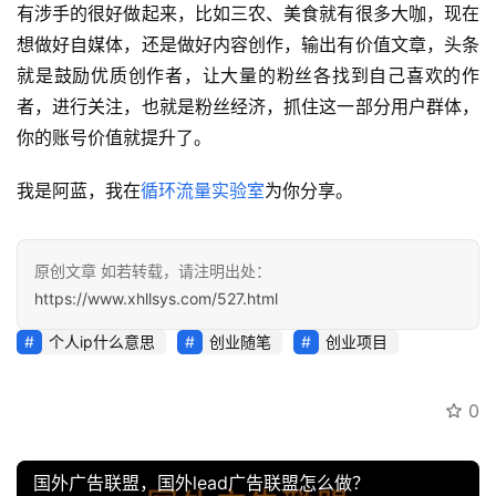
有涉手的很好做起来，比如三农、美食就有很多大咖，现在
业
想做好自媒体，还是做好内容创作，输出有价值文章，头条
资
源
就是鼓励优质创作者，让大量的粉丝各找到自己喜欢的作
者，进行关注，也就是粉丝经济，抓住这一部分用户群体，
你的账号价值就提升了。
会
员
我是阿蓝，我在
循环流量实验室
为你分享。
专
区
原创文章 如若转载，请注明出处：
https://www.xhllsys.com/527.html
个人ip什么意思
创业随笔
创业项目
0
国外广告联盟，国外lead广告联盟怎么做？