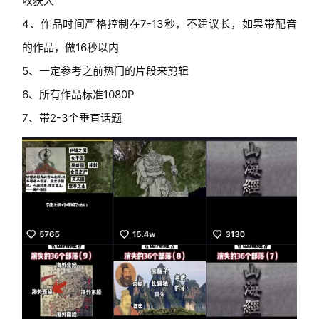
收获大
4、作品时间严格控制在7-13秒，不建议长，如果带配音
创
业
的作品，做16秒以内
资
5、一定参考之前热门的片段来剪辑
源
6、所有作品标准1080P
7、带2-3个垂直话题
会
员
专
区