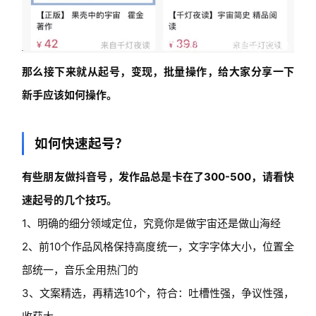
业
快
讯
那么接下来就从起号，变现，批量操作，给大家分享一下
开
眼
新手应该如何操作。
案
例
如何快速起号？
避
有些朋友做抖音号，发作品总是卡在了300-500，请看快
坑
指
速起号的几个技巧。
南
1、明确的细分领域定位，究竟你是做宇宙还是做山海经
登录
注册
2、前10个作品风格保持高度统一，文字字体大小，位置全
运
营
部统一，音乐全用热门的
百
3、文案精选，再精选10个，符合：吐槽性强，争议性强，
科