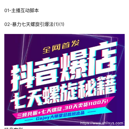
首
页
01-主播互动脚本
02-暴力七天螺旋引爆法(1)(1)
行
业
快
讯
开
眼
案
例
避
坑
指
南
登录
注册