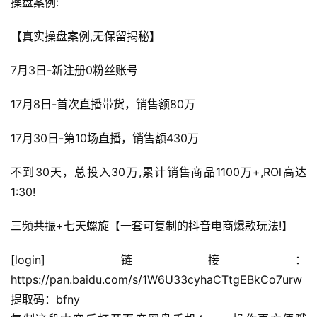
操盘案例:
运
营
【真实操盘案例,无保留揭秘】
百
科
7月3日-新注册0粉丝账号
17月8日-首次直播带货，销售额80万
创
业
17月30日-第10场直播，销售额430万
资
源
不到30天，总投入30万,累计销售商品1100万+,ROl高达
1:30!
会
三频共振+七天螺旋【一套可复制的抖音电商爆款玩法!】
员
专
[login]链接：
区
https://pan.baidu.com/s/1W6U33cyhaCTtgEBkCo7urw
提取码：bfny