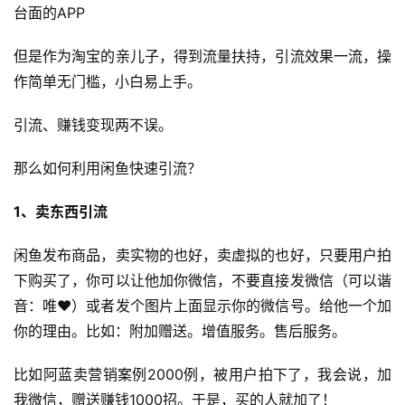
台面的APP
但是作为淘宝的亲儿子，得到流量扶持，引流效果一流，操
作简单无门槛，小白易上手。
引流、赚钱变现两不误。
那么如何利用闲鱼快速引流？
1、卖东西引流
闲鱼发布商品，卖实物的也好，卖虚拟的也好，只要用户拍
首
下购买了，你可以让他加你微信，不要直接发微信（可以谐
页
音：唯❤）或者发个图片上面显示你的微信号。给他一个加
行
你的理由。比如：附加赠送。增值服务。售后服务。
业
快
比如阿蓝卖营销案例2000例，被用户拍下了，我会说，加
讯
我微信，赠送赚钱1000招。于是，买的人就加了！