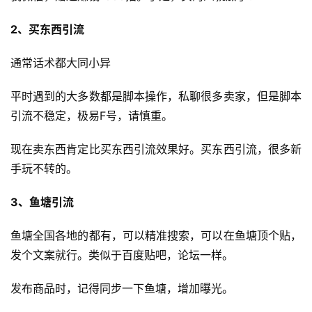
2、买东西引流
开
眼
通常话术都大同小异
案
例
平时遇到的大多数都是脚本操作，私聊很多卖家，但是脚本
引流不稳定，极易F号，请慎重。
避
坑
现在卖东西肯定比买东西引流效果好。买东西引流，很多新
指
手玩不转的。
南
登录
注册
3、鱼塘引流
运
营
鱼塘全国各地的都有，可以精准搜索，可以在鱼塘顶个贴，
百
发个文案就行。类似于百度贴吧，论坛一样。
科
发布商品时，记得同步一下鱼塘，增加曝光。
创