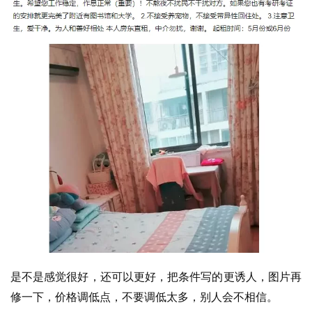
眼
案
例
避
坑
指
南
登录
注册
运
营
百
科
创
是不是感觉很好，还可以更好，把条件写的更诱人，图片再
业
资
修一下，价格调低点，不要调低太多，别人会不相信​。