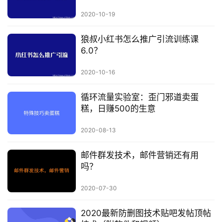
例
2020-10-19
避
狼叔小红书怎么推广引流训练课
坑
6.0？
指
南
2020-10-16
登录
注册
循环流量实验室：歪门邪道卖蛋
运
糕，日赚500的生意
营
百
2020-08-13
科
邮件群发技术，邮件营销还有用
创
吗？
业
资
2020-07-30
源
2020最新防删图技术贴吧发帖顶帖