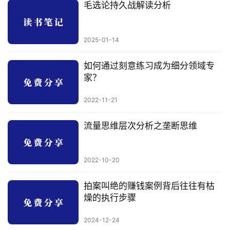
毛选论持久战解读分析
创
业
2025-01-14
资
源
如何通过刻意练习成为细分领域专
家？
2022-11-21
会
员
流量思维层次分析之垄断思维
专
区
2022-10-20
拍案叫绝的赚钱案例背后往往有枯
燥的执行步骤
2024-12-24