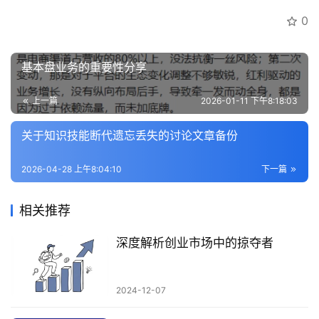
业
0
快
讯
基本盘业务的重要性分享
开
眼
上一篇
2026-01-11 下午8:18:03
案
例
关于知识技能断代遗忘丢失的讨论文章备份
2026-04-28 上午8:04:10
下一篇
避
坑
指
相关推荐
南
登录
注册
深度解析创业市场中的掠夺者
运
营
2024-12-07
百
科