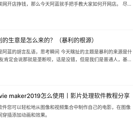
联网开店挣钱，那么今天阿蓝就手把手教大家如何开网店。 尽管
单，但还是有很多要留意的，由于大家不开实体店，所以应该了
是为了有收益。 网上开店和线下开店本质是一样的，都是靠流量
3
实体店靠人流量，网店靠浏览量。所以，开店选择流量大的平台
，这就像是我们开实体店选择好…
利的生意是怎么来的？（暴利的根源）
是阿蓝的胡言乱语，思考瞬间 今天瞎扯的主题是暴利的来源是什
朋友肯定会说那就是垄断呗，话是没错，但是我们是普通人，基本
垄断什么资源 那么还有其他来源吗，有的，我能想到的有两个方
是低成本，这个很好理解成本低了利润就高了 一个是高溢价，也
以定的很高 我分开来一个个聊聊 先说低成本 别看我之前写那么
成本项目，其实很少…
movie maker2019怎么使用丨影片处理软件教程分享
软件您可以轻松地从图像和视频集合中制作自己的电影，在图像
间穿插添加动画和效果。