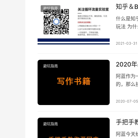
知乎＆
避坑指南
什么是知
玩法 为
观，现在
量采集软
2021-03-31
习知乎B
合伙人计
202
避坑指南
阿蓝作为
的，那么
肯锡教我
实践篇，
2020-07-05
的素材和
的高杉法、
手把手
避坑指南
阿蓝今天