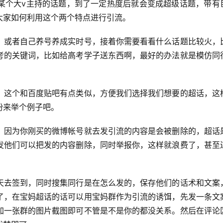
某个大v主持的话题，到了一定热度后就会变成超级话题，带有
大家如何利用这个两个特点进行引流。
，或者自己养号养成实时号，接着你需要看看什么话题比较火，
考的关键词，比如给高考学子送东西啊，最好的办法就是模仿同
，这个和百度贴吧有点类似，方便我们选择我们想要的超话，这
粉来举个例子吧。
，因为你刚买的微博帐号就去发引流的内容是会被删除的，超话
发他们可以把发的内容删除，同时举报你，这样就浪费了，甚至
天去签到，同时搜集同行是在怎么发的，保存他们的话术和文案
了，在宝妈超话的话可以用宝妈群作为引流的诱饵，先发一条文
加一张群的图片截图即可不管是不是你的都没关系。然后在评论