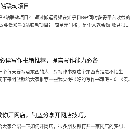
B站联动项目
乎B站联动项目？ 通过搬运视频在知乎和B站同时获得平台收益
什么要做知乎B站联动项目？ 简单无门槛，是个人就会做 收益很
知乎和B站都上市了，对于创作者很大方 技术很强，阿蓝提供批
件和去重软件，剪辑视频轻而易举 获取收益如同探囊取物 如何
站联动项目？ 方法一：付费980元 方法二：成为合伙人免费学习
划介绍 …
0年必读写作书籍推荐，提高写作能力必备
一个每天要写点东西的人，对写作书籍这个东西肯定是不陌生
接下来阿蓝就给大家推荐一些我觉得很好的写作书籍吧~ 01《麦
写作武器》 一本实用性很强的写作指导书籍。 全书分为基础篇
深入浅出地阐述了盛行数十年的经典写作方法，并辅以作者丰富
例子。 比如书中提到的金字塔原理、MECE原则、分辨问题类型
SCQOR故事展开法…
教你开网店，阿蓝分享开网店技巧。
给大家介绍一下如何开网店，很多朋友都有开一家网店的梦想，