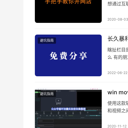
想通过互
它非常简
解开店就
2020-08-0
做生意，
是必须的
长久暴
避坑指南
瞎扯栏目
么 有的
上没机会
面 一个
2022-06-22
是定价可
多什么0
win 
避坑指南
使用这款
和视频之
2020-11-12