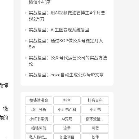
微信小程序
实战复盘：用AI视频做油管博主4个月变
现2万刀
实战复盘：AI生图变现系统复盘
实战复盘：通过SOP做公众号稳定月入
5w
实战复盘：公众号代运营公司的实战方法
论
实战复盘：coze自动生成公众号IP文章
微博
搞钱读书会
抖音
抖音百科
，微
项目分析
小红书百科
小红书
你的
小红书案例
AI变现
循环流量实验室
搞钱阿蓝
流量
阿蓝
私人数据库项目
创业项目
软件