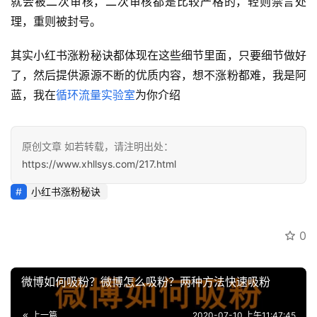
就会被二次审核，二次审核都是比较严格的，轻则禁言处
资
理，重则被封号。
源
其实小红书涨粉秘诀都体现在这些细节里面，只要细节做好
了，然后提供源源不断的优质内容，想不涨粉都难，我是阿
会
蓝，我在
循环流量实验室
为你介绍
员
专
区
原创文章 如若转载，请注明出处：
https://www.xhllsys.com/217.html
小红书涨粉秘诀
0
微博如何吸粉？微博怎么吸粉？两种方法快速吸粉
上一篇
2020-07-10 上午11:47:45