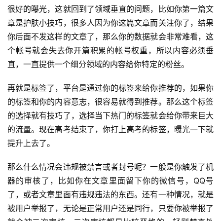
很好的曝光，这就回到了领域垂直的问题，比如你第一篇文
开
章是护肤小技巧，很多人因为你这篇文章而关注你了，结果
眼
你后面不发这样的文章了，那么你的数据就会非常难看，这
案
个帐号就会失去你开篇积累的帐号权重，所以内容必须垂
例
直，一直提供一个细分领域的内容给你特定的粉丝。
避
再就是标签了，平台是通过你的标签来给你推荐的，如果你
坑
的标签和你的内容意志，很容易就得到推荐。那么这个标签
指
的选择就有技巧了，选择当下热门的标签就会给你带来巨大
南
的流量。现在高考结束了，你打上高考的标签，曝光一下就
登录
注册
提升上去了。
运
营
那么什么情况会违规被禁言或者封号呢？一般是你触发了机
百
器的审核了，比如你在文章里面留下你的微信号，QQ号
科
了，或者文章里面有违规违法的东西。还有一种情况，就是
被用户举报了，无论是正常用户还是同行，只要你被举报了
创
业