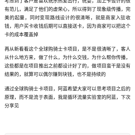
考虑到了客户是喜欢玩乐热爱出行，玩耍，加上卡设计的很
例
有范儿，满足了他们的虚荣心，所以得到了现象级传播，完
美的起量，同时变现路线设计的很清晰，就是商家入驻收
避
钱，用户买卡收钱后期可以直接送卡，因为商家可以把这个
坑
卡的成本覆盖掉
指
南
再从新看看这个全球购骑士卡项目，是不是很清晰了，客人
登录
注册
从什么地方来，做了什么，为什么交钱，为什么帮你传播，
运
这些都是在项目推出之前都设计好了的，做项目蛮干是没有
营
结果的，就算可以偶尔赚到块钱，也不是持续的
百
科
通过全球购骑士卡项目，阿蓝希望大家可以思考项目之后的
原理，而不是流于表面，我是循环流量实验室的阿蓝，下次
创
分享见
业
资
源