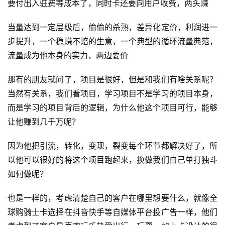
要付出入驻费等成本了，同时卡还要向用户收费，两头赚
当量达到一定层级后，偷偷的杀熟，差异化定价，利润进一
步提升，一个稳赚不赔的生意，一个典型的循环流量典范，
流量成为他本身的实力，两边要价
那有的朋友就问了，项目是很好，但是和我们有啥关系呢？
当然有关系，我们看项目，学习项目不是学习的项目本身，
首
而是学习的项目背后的逻辑，为什么他这个项目可行，能够
页
让他赚到几千万呢？
行
因为他把引流，转化，变现，裂变每个环节都解决好了，所
业
以他可以很好的将这个项目跑起来，换做我们自己单打独斗
快
讯
如何做呢？
也是一样的，考虑清楚自己的客户在哪里想要什么，就像全
开
球购骑士卡选择在抖音快手等自媒体平台投广告一样，他们
眼
案