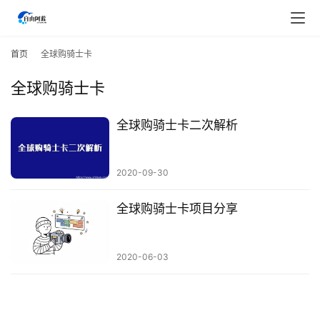
首
页
首页
全球购骑士卡
全球购骑士卡
行
业
快
全球购骑士卡二次解析
讯
2020-09-30
开
眼
全球购骑士卡项目分享
案
例
2020-06-03
避
坑
指