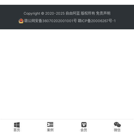
南
Copyright © 2020-2025
自由阿蓝
版权所有
免责声明
运
赣公网安备36070202001001号
赣ICP备20006267号-1
营
百
科
创
业
资
源
会
员
专
区
首页
案例
会员
微信