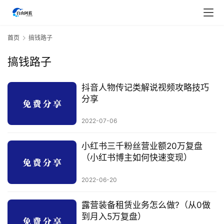
首页
搞钱路子
搞钱路子
抖音人物传记类解说视频攻略技巧
分享
2022-07-06
小红书三千粉丝营业额20万复盘
首
（小红书博主如何快速变现）
页
2022-06-20
行
业
露营装备租赁业务怎么做?（从0做
快
到月入5万复盘）