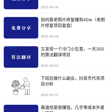
讯
2022-06-18
开
如何靠老照片修复赚到40w（老照
眼
片修复项目复盘）
案
例
2022-06-08
避
又发现一个冷门小生意，一天300
坑
的算法翻译项目
指
南
2022-06-02
登录
注册
下班后做什么副业，抖音币代充项
运
目分析
营
百
2022-05-31
科
离谱但是很赚钱，几乎零成本外星
创