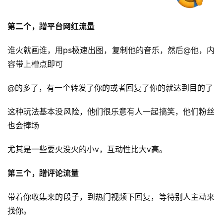
第二个，蹭平台网红流量
谁火就画谁，用ps极速出图，复制他的音乐，然后@他，内
容带上槽点即可
@的多了，有一个转发了你的或者回复了你的就达到目的了
这种玩法基本没风险，他们很乐意有人一起搞笑，他们粉丝
也会捧场
首
尤其是一些要火没火的小v，互动性比大v高。
页
第三个，蹭评论流量
行
业
带着你收集来的段子，到热门视频下回复，等待别人主动来
快
找你。
讯