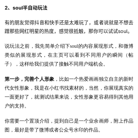
2、soul半自动玩法
开
眼
有的朋友觉得抖音和快手还是太难玩了，或者说就是不想去
案
蹭那些网红明星的热度，感觉很抵触​，那你可以试试soul​。
例
说玩法之前，我先简单介绍下soul的内容展现形式，和微博
避
类似的展现形式，在主页可以看到不同用户的瞬间（帖
坑
子），这样给我们提供了接触不同用户端机会​。
指
南
第一步，完善个人形象
，比如一个热爱画画独立自主的新时
登录
注册
代女性形象，我是在小红书找素材的，当然，你展现真实的
运
一面更好了，就测试结果来说，女性形象更容易得到其他用
营
百
户的支持。
科
你需要一个置顶介绍，提到自己是一个业余画师，附上作品
创
图，最好是带了微博或者公众号水印的作品​。
业