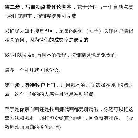
资
第二步，写自动点赞评论脚本
，花十分钟写一个自动点赞
源
+彩虹屁脚本，按键精灵即可完成
彩虹屁去知乎搜集即可，采集的瞬间（帖子）关键词是情侣
会
因为情侣的成交率是最高的
相关的词，
员
专
b站可以搜索到写脚本的教程，按键精灵也是免费的。
区
最多一个礼拜就可以学会。
第三步，等待客户上门
，开启脚本的时间选择在晚上9点之
后，这个时间的的人感性且容易冲动消费​。
至于是你亲自画还是找画师代画都无所谓啦，你还可以把这
套方法和脚本一起打包卖给其他画师，闲鱼就有很多​。
（卖
教程比画画赚的多你敢信）