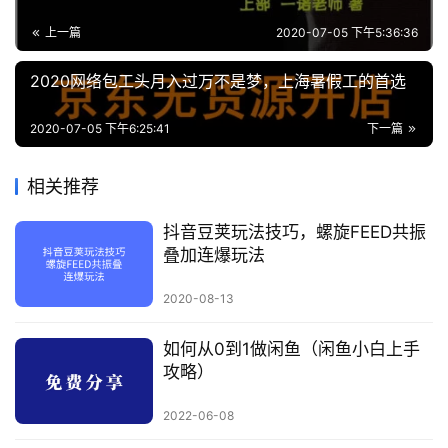
业
上一篇
2020-07-05 下午5:36:36
资
源
2020网络包工头月入过万不是梦，上海暑假工的首选
2020-07-05 下午6:25:41
下一篇
会
员
相关推荐
专
区
抖音豆荚玩法技巧，螺旋FEED共振
叠加连爆玩法
2020-08-13
如何从0到1做闲鱼（闲鱼小白上手
攻略）
2022-06-08