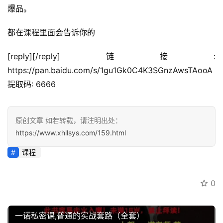
讯
爆品。
开
都在课程里面会告诉你的
眼
案
[reply][/reply]链接: 
例
https://pan.baidu.com/s/1gu1Gk0C4K3SGnzAwsTAooA 
提取码: 6666
避
坑
指
原创文章 如若转载，请注明出处：
南
https://www.xhllsys.com/159.html
登录
注册
课程
运
营
百
0
科
一诺私密课,普通的实战套路（全套）
创